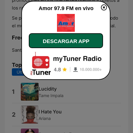
promociones en los que regala premios y boletos a
los radioescuchas.
Amor 97.9 FM en vivo
Se puede escuchar en vivo su transmisión en todo
el mundo, accediendo a su página en línea oficial.
Frecuencias Amor 97.9 FM:
DESCARGAR APP
Santiago de Querétaro:
97.9 FM
Top Canciones
Últimos 7 días
Últimos 30 días
Lucidity
1
Tame Impala
I Hate You
2
Ariana