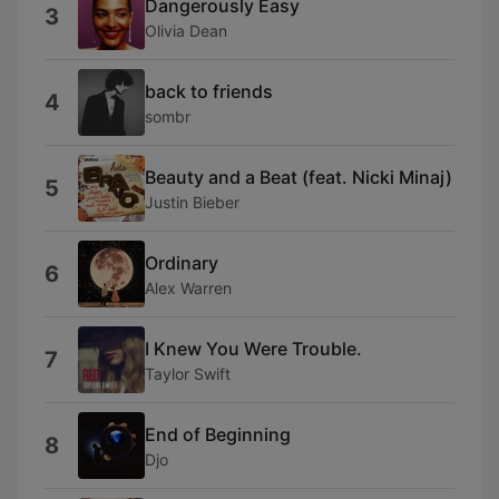
Dangerously Easy
3
Olivia Dean
back to friends
4
sombr
Beauty and a Beat (feat. Nicki Minaj)
5
Justin Bieber
Ordinary
6
Alex Warren
I Knew You Were Trouble.
7
Taylor Swift
End of Beginning
8
Djo