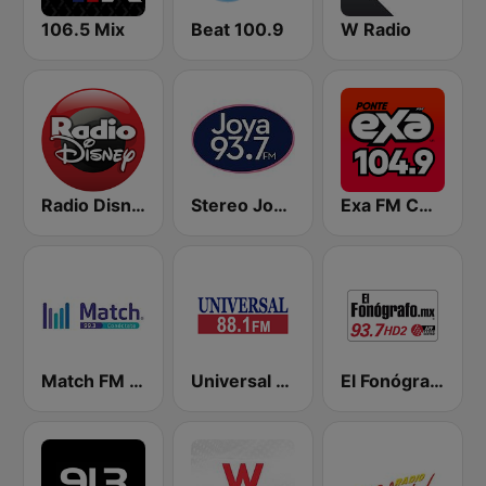
106.5 Mix
Beat 100.9
W Radio
Radio Disney México
Stereo Joya FM
Exa FM CDMX
Match FM 99.3
Universal 88.1 FM
El Fonógrafo HD2