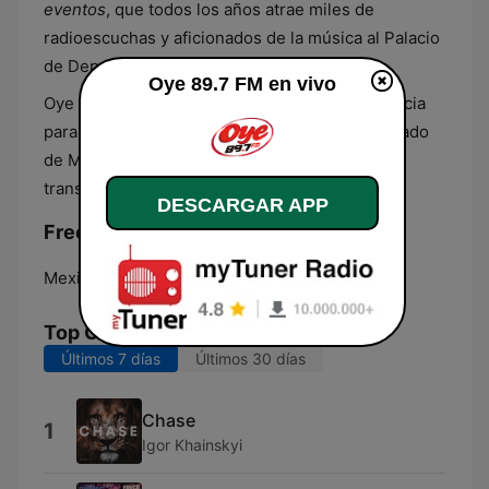
eventos
, que todos los años atrae miles de
radioescuchas y aficionados de la música al Palacio
de Deportes de la Ciudad de México.
Oye 89.7 FM en vivo
Oye 89.7 FM transmite en vivo en esta frecuencia
para Ciudad de México y algunas zonas de Estado
de México. Permite escuchar en vivo su
transmisión también por internet.
DESCARGAR APP
Frecuencias Oye 89.7 FM:
Mexico City:
89.7 FM
Top Canciones
Últimos 7 días
Últimos 30 días
Chase
1
Igor Khainskyi