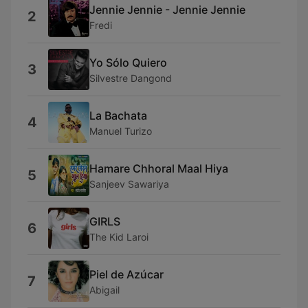
Jennie Jennie - Jennie Jennie
2
Fredi
Yo Sólo Quiero
3
Silvestre Dangond
La Bachata
4
Manuel Turizo
Hamare Chhoral Maal Hiya
5
Sanjeev Sawariya
GIRLS
6
The Kid Laroi
Piel de Azúcar
7
Abigail