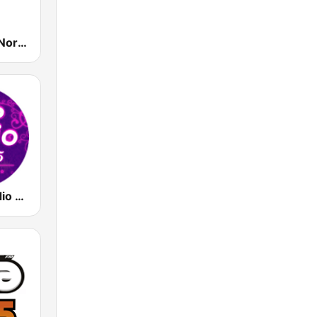
P4 Lyden av Norge
93.5 Top Radio FM