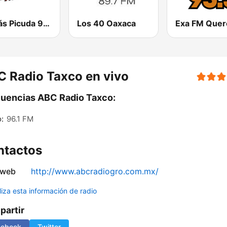
La Más Picuda 94.9 FM
Los 40 Oaxaca
Exa FM Quer
 Radio Taxco en vivo
uencias ABC Radio Taxco:
:
96.1 FM
ntactos
 web
http://www.abcradiogro.com.mx/
liza esta información de radio
artir
cebook
Twitter