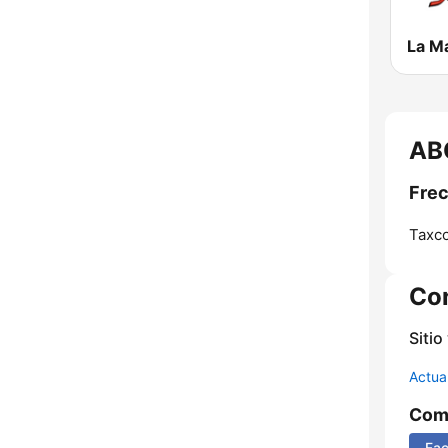
ABC
Frec
Taxco
Co
Sitio
Actua
Comp
Fa