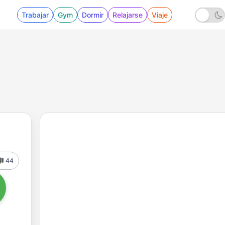
Trabajar
Gym
Dormir
Relajarse
Viaje
44