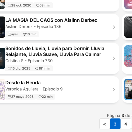
28 oct. 2020
68 min
LA MAGIA DEL CAOS con Aislinn Derbez
Aislinn Derbez - Episodio 186
ayer
10 min
Sonidos de Lluvia, Lluvia para Dormir, Lluvia
Relajante, Lluvia Suave, Lluvia Para Calmar
Cristina S - Episodio 730
15 dic. 2025
181 min
Desde la Herida
Verónica Aguilera - Episodio 9
27 mayo 2026
22 min
Página
3
de
<
3
4