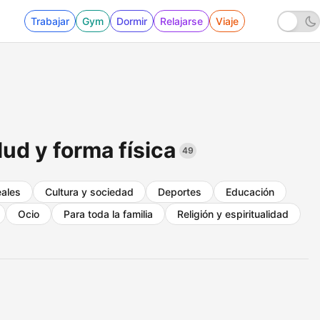
Trabajar
Gym
Dormir
Relajarse
Viaje
ud y forma física
49
eales
Cultura y sociedad
Deportes
Educación
Ocio
Para toda la familia
Religión y espiritualidad