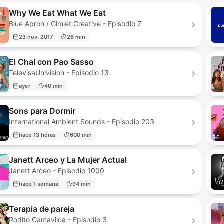
Why We Eat What We Eat
Blue Apron / Gimlet Creative - Episodio 7
23 nov. 2017
26 min
El Chal con Pao Sasso
TelevisaUnivision - Episodio 13
ayer
40 min
Sons para Dormir
International Ambient Sounds - Episodio 203
hace 13 horas
600 min
Janett Arceo y La Mujer Actual
Janett Arceo - Episodio 1000
hace 1 semana
94 min
Terapia de pareja
Rodito Camavilca - Episodio 3