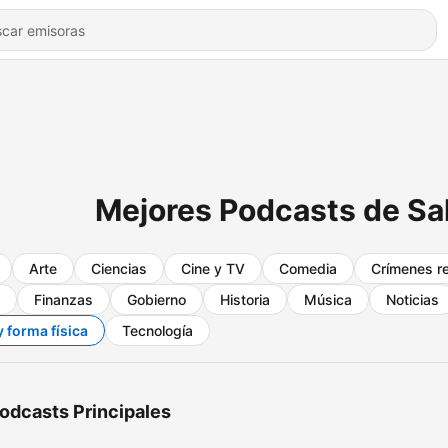
Mejores Podcasts de Sal
Arte
Ciencias
Cine y TV
Comedia
Crímenes r
Finanzas
Gobierno
Historia
Música
Noticias
y forma física
Tecnología
odcasts Principales