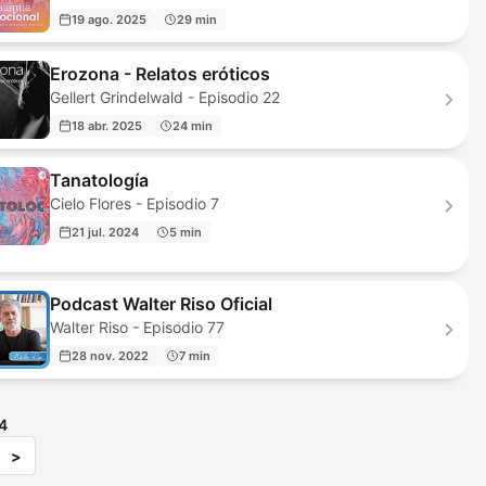
19 ago. 2025
29 min
Erozona - Relatos eróticos
Gellert Grindelwald - Episodio 22
18 abr. 2025
24 min
Tanatología
Cielo Flores - Episodio 7
21 jul. 2024
5 min
Podcast Walter Riso Oficial
Walter Riso - Episodio 77
28 nov. 2022
7 min
4
>