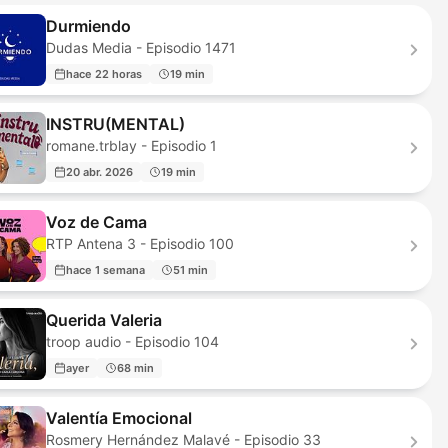
Durmiendo
Dudas Media - Episodio 1471
hace 22 horas
19 min
INSTRU(MENTAL)
romane.trblay - Episodio 1
20 abr. 2026
19 min
Voz de Cama
RTP Antena 3 - Episodio 100
hace 1 semana
51 min
Querida Valeria
troop audio - Episodio 104
ayer
68 min
Valentía Emocional
Rosmery Hernández Malavé - Episodio 33