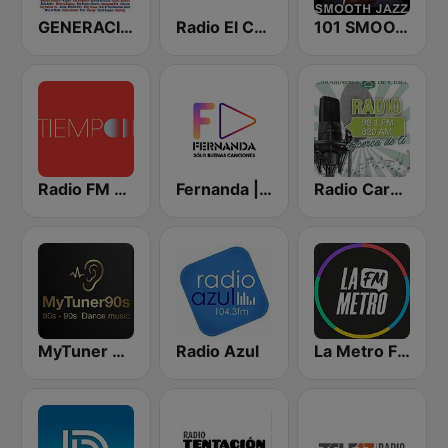
GENERACION 80s 90s Neltume Chile
Radio El Conquistador
101 SMOOTH JAZZ
Radio FM Tiempo
Fernanda | Música en Línea
Radio Carabineros de Chile
MyTuner 90s
Radio Azul
La Metro FM