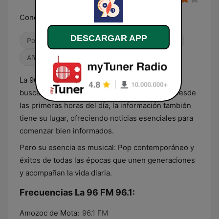
Conectamos Generaciones
DESCARGAR APP
Pop / Top 40
Contemporánea para adultos
Años 90
La 96 es el punto de encuentro para quienes
buscan una experiencia musical inigualable. Desde
las primeras horas del día, la información también
tiene su lugar, ofreciendo noticias esenciales para
comenzar bien informados.
Pero su esencia es musical: Pop contemporáneo y
éxitos de todas las épocas que unen generaciones
y acompañan la vida diaria.
Frecuencias La 96 FM 96.1:
Amozoc de Mota:
96.1 FM