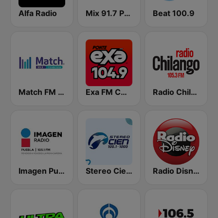
Alfa Radio
Mix 91.7 Puebla
Beat 100.9
Match FM 99.3
Exa FM CDMX
Radio Chilango 105.3 FM
Imagen Puebla 105.1 FM
Stereo Cien 100.1 FM
Radio Disney México