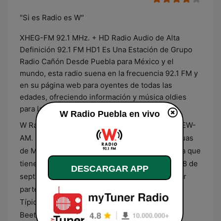
"Si es Radio es W"
XHEG-FM 92.1 MHz. + HD Radio Audio de Alta
Definición 92.1 FM HD1 Es Una Estación de Grupo
Radio Cañón Desde Puebla para México y el
mundo, esta radio suena en la frecuencia 92.1 FM y
en su página web para oyentes de todas las
edades, ofreciendo información y música oldies
para las preferencias más diversas.
W Radio Puebla en vivo
W Radio en sus orígenes fue conocida como XEW-
AM. Es una de las emisoras de radio más antiguas
de México DF, Hoy Ciudad de México CDMX. ya que
tiene más de 94 años. Comenzó a emitirse el 18 de
DESCARGAR APP
septiembre de 1930, con una interpretación por
parte de Miguel Lerdo de Tejada y la Orquesta
Típica de la Policía del Himno a la Alegría de
Beethoven.