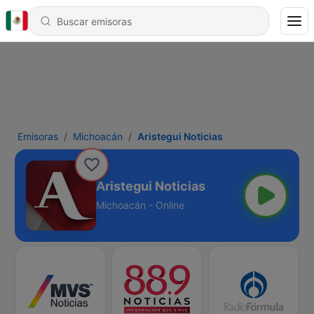
Emisoras
Michoacán
Aristegui Noticias
Aristegui Noticias
Michoacán - Online