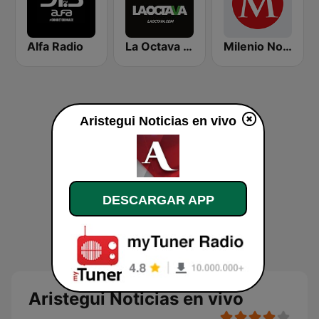
Alfa Radio
La Octava 88.1 FM
Milenio Noticias 1090 AM
Aristegui Noticias en vivo
DESCARGAR APP
Aristegui Noticias en vivo