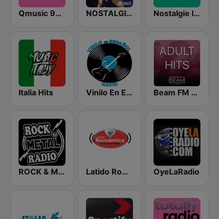
Qmusic 90's & 00's
NOSTALGIE ITALIA
Nostalgie Italia
Italia Hits
Vinilo En Español Radio
Beam FM - Adult Hits
ROCK & METAL
Latido Romántica
OyeLaRadio