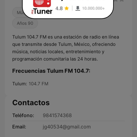
Música mexicana
Músicas del mundo
Años 90
Tulum 104.7 FM es una estación de radio en línea
que transmite desde Tulum, México, ofreciendo
música, noticias locales, entretenimiento y
programación comunitaria las 24 horas.
Frecuencias Tulum FM 104.7:
Tulum:
104.7 FM
Contactos
Teléfono:
9841574368
Email:
jg40534@gmail.com