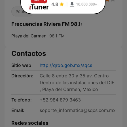
Pública
Frecuencias Riviera FM 98.1:
Playa del Carmen:
98.1 FM
Contactos
Sitio web
http://qroo.gob.mx/sqcs
Dirección:
Calle 8 entre 30 y 35 av. Centro
Dentro de las instalaciones del DIF
, Playa del Carmen, Mexico
Teléfono:
+52 984 879 3463
Email:
soporte_informatica@sqcs.com.mx
Redes sociales