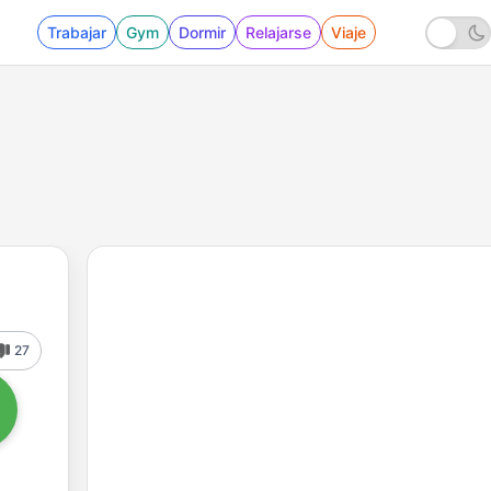
Trabajar
Gym
Dormir
Relajarse
Viaje
27