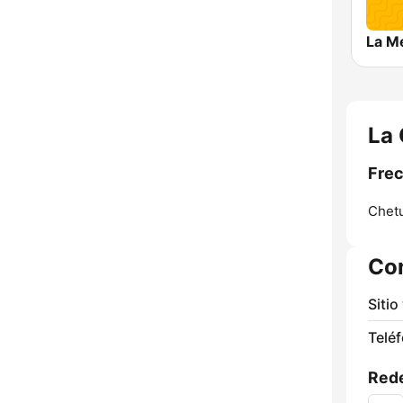
La Me
La 
Frec
Chet
Co
Sitio
Telé
Rede