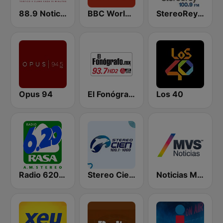
88.9 Noticias
BBC World Service
StereoRey 100.9 FM
Opus 94
El Fonógrafo HD2
Los 40
Radio 620 AM
Stereo Cien 100.1 FM
Noticias MVS