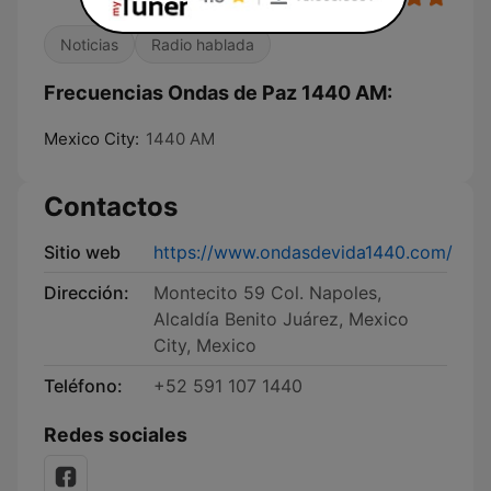
Noticias
Radio hablada
Frecuencias Ondas de Paz 1440 AM:
Mexico City:
1440 AM
Contactos
Sitio web
https://www.ondasdevida1440.com/
Dirección:
Montecito 59 Col. Napoles,
Alcaldía Benito Juárez, Mexico
City, Mexico
Teléfono:
+52 591 107 1440
Redes sociales