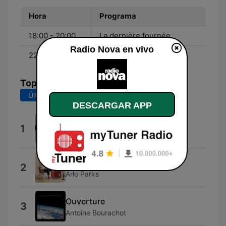
Hora
Programa
18:00 - 20:00
La dernière tournée
Radio Nova en vivo
22:00 - 00:00
Nova Danse
Top Canciones
Últimos 7 días
Últimos 30 días
DESCARGAR APP
Babydoll
1
Dominic Fike
Just Go
2
Arlo Parks
Ouverture
3
Antoine Bourachot