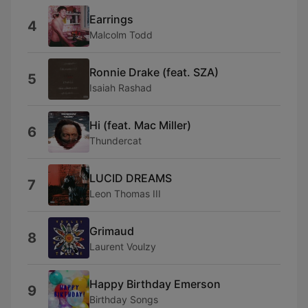
Earrings
4
Malcolm Todd
Ronnie Drake (feat. SZA)
5
Isaiah Rashad
Hi (feat. Mac Miller)
6
Thundercat
LUCID DREAMS
7
Leon Thomas III
Grimaud
8
Laurent Voulzy
Happy Birthday Emerson
9
Birthday Songs