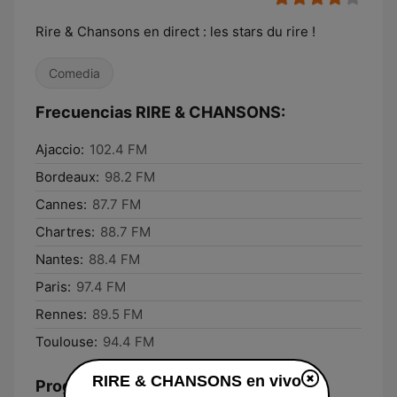
Rire & Chansons en direct : les stars du rire !
Comedia
Frecuencias RIRE & CHANSONS:
Ajaccio:
102.4 FM
Bordeaux:
98.2 FM
Cannes:
87.7 FM
Chartres:
88.7 FM
Nantes:
88.4 FM
Paris:
97.4 FM
Rennes:
89.5 FM
Toulouse:
94.4 FM
RIRE & CHANSONS en vivo
Programación