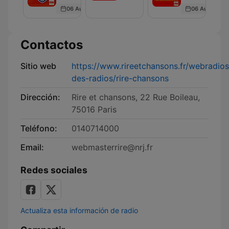
Football
chronique
Politic
06 Aug 2025
06 Aug 2025
Club
de
Club
Patrick
Chanfray
et
Contactos
Vincent
Piguet
Sitio web
https://www.rireetchansons.fr/webradio
des-radios/rire-chansons
Dirección:
Rire et chansons, 22 Rue Boileau,
75016 Paris
Teléfono:
0140714000
Email:
webmasterrire@nrj.fr
Redes sociales
Actualiza esta información de radio