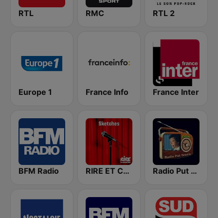
RTL
RMC
RTL 2
Europe 1
France Info
France Inter
BFM Radio
RIRE ET CHANSONS SKETCHES
Radio Put Sreće