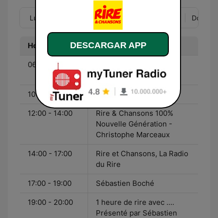
Lun
Mar
Mié
Jue
Vie
Sáb
Dom
DESCARGAR APP
Hora
Programa
06:00 - 10:00
Le Morning du Rire avec
Bruno Roblès
10:00 - 12:00
Christophe Marceaux
12:00 - 14:00
Rire & Chansons 100%
Nouvelle Génération -
Christophe Marceaux
14:00 - 17:00
Rire et Chansons, La Radio
du Rire
17:00 - 19:00
Sébastien Boché
19:00 - 20:00
1 heure de rire avec ....
Présenté par Sébastien