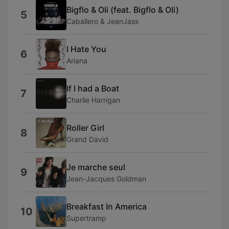
Bigflo & Oli (feat. Bigflo & Oli)
5
Caballero & JeanJass
I Hate You
6
Ariana
If I had a Boat
7
Charlie Harrigan
Roller Girl
8
Grand David
Je marche seul
9
Jean-Jacques Goldman
Breakfast In America
10
Supertramp