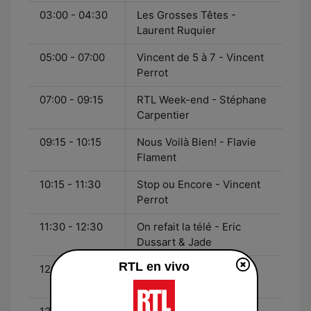
03:00 - 04:30
Les Grosses Têtes -
Laurent Ruquier
05:00 - 07:00
Vincent de 5 à 7 - Vincent
Perrot
07:00 - 09:15
RTL Week-end - Stéphane
Carpentier
09:15 - 10:15
Nous Voilà Bien! - Flavie
Flament
10:15 - 11:30
Stop ou Encore - Vincent
Perrot
11:30 - 12:30
On refait la télé - Eric
Dussart & Jade
RTL en vivo
12:30 - 13:30
Le Journal Inattendu -
Vincent Parizot