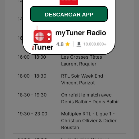
13:30 - 14:30
Confidentiel - Jean-
Alphonse Richard
DESCARGAR APP
14:30 - 16:00
Le Grand Studio RTL
Humour - Laurent Boyer
16:00 - 18:00
Les Grosses Têtes -
Laurent Ruquier
16:00 - 18:00
Les Grosses Têtes -
Laurent Ruquier
18:00 - 18:30
RTL Soir Week End -
Vincent Parizot
18:30 - 19:30
On refait le match avec
Denis Balbir - Denis Balbir
19:30 - 23:00
Multiplex RTL - Ligue 1 -
Christian Ollivier & Didier
Roustan