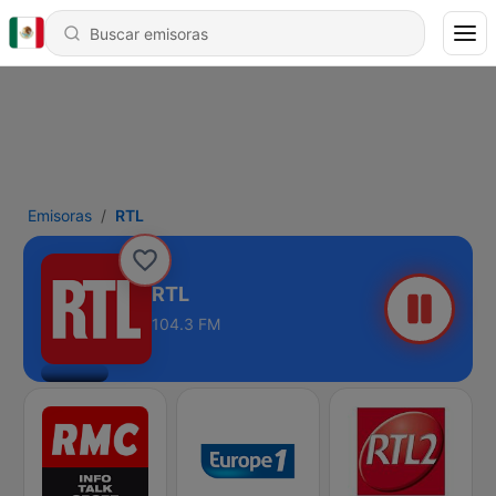
Emisoras
RTL
RTL
104.3 FM