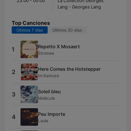
23:00 - 00:00
La Collection Georges
Lang - Georges Lang
Top Canciones
Últimos 7 días
Últimos 30 días
Repetto X Mosaert
1
Stromae
Here Comes the Hotstepper
2
Ini Kamoze
Soleil bleu
3
Molécule
Peu Importe
4
Laule