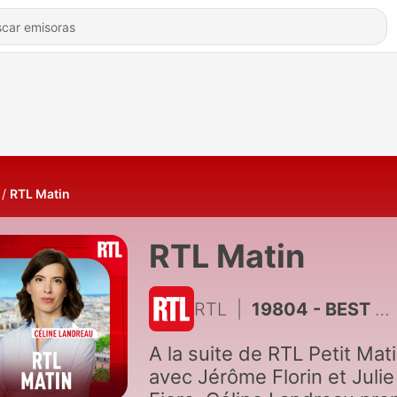
RTL Matin
RTL Matin
RTL
|
19804 - BEST OF - Coppé, Wauquiez, Patrier-Leitus... P. Caverivière face aux représentants de la droite
A la suite de RTL Petit Mat
avec Jérôme Florin et Julie