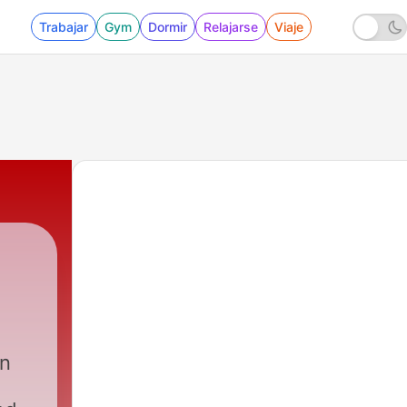
Trabajar
Gym
Dormir
Relajarse
Viaje
in