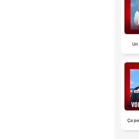
Un 
Ça pe