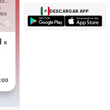
nd
n
DESCARGAR APP
les
-
é,
!
1
x
:00