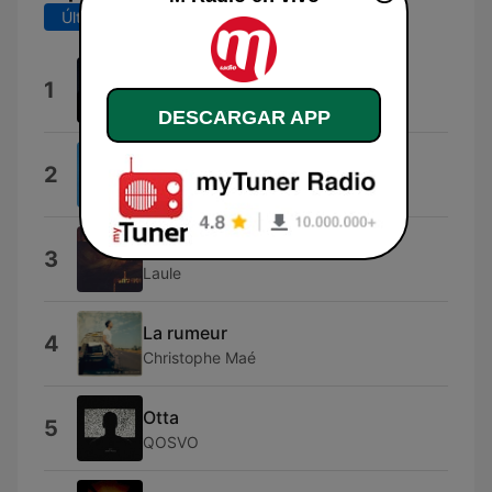
Últimos 7 días
Últimos 30 días
M'envoler
1
Jeck
DESCARGAR APP
Soirée mondaine
2
Jazzorange
Peu Importe
3
Laule
La rumeur
4
Christophe Maé
Otta
5
QOSVO