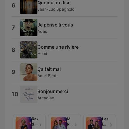
Quoiqu'on dise
6
Jean-Luc Spagnolo
Je pense à vous
7
Adès
Comme une rivière
8
Homi
Ça fait mal
9
Amel Bent
Bonjour merci
10
Arcadian
Ravie
M
Les
de
Radio
invités