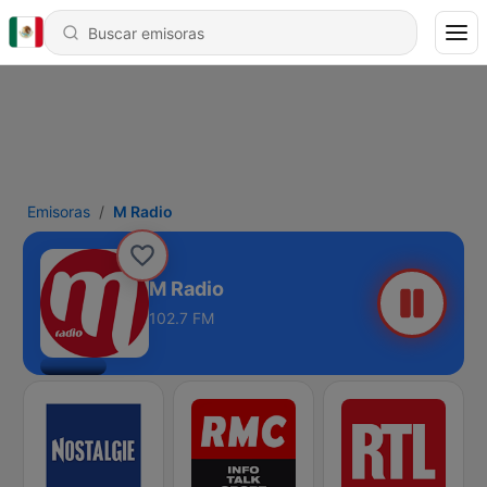
Emisoras
M Radio
M Radio
102.7 FM