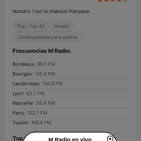
Numéro 1 sur la chanson française
Pop / Top 40
Variado
Contemporánea para adultos
Frecuencias M Radio:
Bordeaux:
88.5 FM
Bourges:
105.9 FM
Landerneau:
100.8 FM
Lyon:
93.7 FM
Marseille:
93.4 FM
Paris:
102.7 FM
Toulon:
106.6 FM
Top Canciones
M Radio en vivo