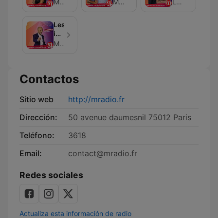
vous
Réveil
du
M Radio
M Radio
Léo LE BRIS LE PANN
rencontrer
avec
16/20
Sophie
Vincent
Les
Davant
Cerutti
imitations
et
de
M Radio
Tiffany
Yann
Jamet
Contactos
Sitio web
http://mradio.fr
Dirección:
50 avenue daumesnil 75012 Paris
Teléfono:
3618
Email:
contact@mradio.fr
Redes sociales
Actualiza esta información de radio