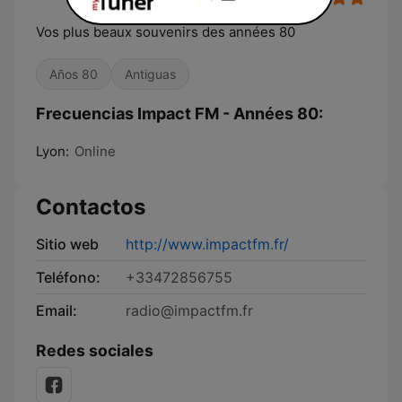
Vos plus beaux souvenirs des années 80
Años 80
Antiguas
Frecuencias Impact FM - Années 80:
Lyon:
Online
Contactos
Sitio web
http://www.impactfm.fr/
Teléfono:
+33472856755
Email:
radio@impactfm.fr
Redes sociales