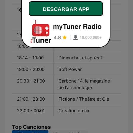
DESCARGAR APP
16:00 - 17:00
De cause à effets, le
magazine de
l'environnement
17:00 - 17:50
Être et savoir
18:00 - 18:20
Journal de 18h
18:14 - 19:00
Dimanche, et après ?
19:00 - 20:00
Soft Power
20:30 - 21:00
Carbone 14, le magazine
de l'archéologie
21:00 - 23:00
Fictions / Théâtre et Cie
23:00 - 00:01
Création on air
Top Canciones