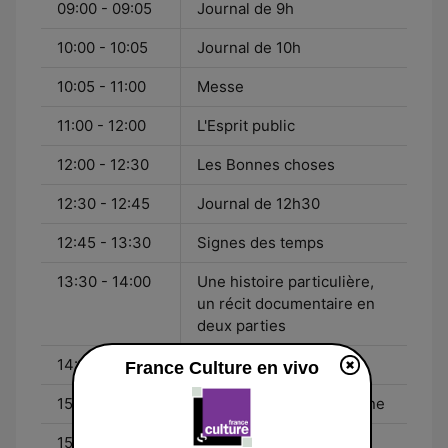
09:00 - 09:05
Journal de 9h
10:00 - 10:05
Journal de 10h
10:05 - 11:00
Messe
11:00 - 12:00
L'Esprit public
12:00 - 12:30
Les Bonnes choses
12:30 - 12:45
Journal de 12h30
12:45 - 13:30
Signes des temps
13:30 - 14:00
Une histoire particulière,
un récit documentaire en
deux parties
14:00 - 15:00
L'Art est la matière
France Culture en vivo
15:00 - 15:30
Personnages en personne
15:30 - 16:00
Une saison au théâtre