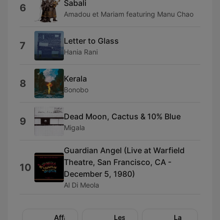
Sabali
6
Amadou et Mariam featuring Manu Chao
Letter to Glass
7
Hania Rani
Kerala
8
Bonobo
Dead Moon, Cactus & 10% Blue
9
Migala
Guardian Angel (Live at Warfield
Theatre, San Francisco, CA -
10
December 5, 1980)
Al Di Meola
Affaires
Les
La