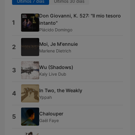
Últimos 7 días
Últimos 30 días
Don Giovanni, K. 527: "Il mio tesoro
1
intanto"
Plácido Domingo
Moi, Je M'ennuie
2
Marlene Dietrich
Wu (Shadows)
3
Kaly Live Dub
In Two, the Weakly
4
Yppah
Chalouper
5
Gaël Faye