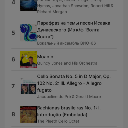
4
Hymas, Jonathan Snowdon, Robert Hill &
Richard Morgan
Парафраз на темы песен Исаака
Дунаевского (Из к/ф "Волга-
5
Волга")
Вокальный ансамбль ВИО-66
Moanin'
6
Quincy Jones and His Orchestra
Cello Sonata No. 5 in D Major, Op.
102 No. 2: III. Allegro - Allegro
7
fugato
Jacqueline du Pré & Gerald Moore
Bachianas brasileiras No. 1: I.
8
Introdução (Embolada)
The Pleeth Cello Octet