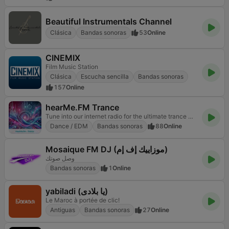
Beautiful Instrumentals Channel
Clásica
Bandas sonoras
53
Online
CINEMIX
Film Music Station
Clásica
Escucha sencilla
Bandas sonoras
157
Online
hearMe.FM Trance
Tune into our internet radio for the ultimate trance music experience
Dance / EDM
Bandas sonoras
88
Online
Mosaique FM DJ (موزاييك إف إم)
وصل صوتك
Bandas sonoras
1
Online
yabiladi (يا بلادى)
Le Maroc à portée de clic!
Antiguas
Bandas sonoras
27
Online