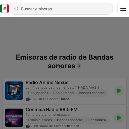
Emisoras de radio de Bandas
sonoras
3
Radio Anime Nexus
La #1 de toda Latinoamérica... Y NADA MÁS!!!
Pop japonés
Pop coreano
Bandas sonoras
85
Distrito Federal
Online
Cosmica Radio 98.5 FM
Te hará viajar en el espacio
Éxitos clásicos
Bandas sonoras
Electrónica
209
Estado de México
98.5 FM