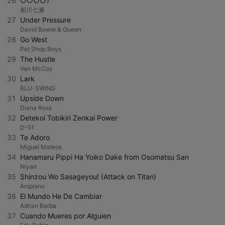
26
○○○○?
相川七瀬
27
Under Pressure
David Bowie & Queen
28
Go West
Pet Shop Boys
29
The Hustle
Van McCoy
30
Lark
BLU-SWING
31
Upside Down
Diana Ross
32
Detekoi Tobikiri Zenkai Power
D-51
33
Te Adoro
Miguel Mateos
34
Hanamaru Pippi Ha Yoiko Dake from Osomatsu San
Niyari
35
Shinzou Wo Sasageyou! (Attack on Titan)
Anipiano
36
El Mundo He De Cambiar
Adrian Barba
37
Cuando Mueres por Alguien