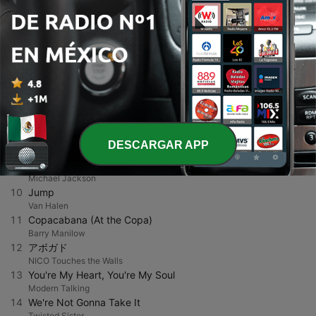
Hermanuskoning
4
Cruzando las galaxias
Los Marañones
5
Red
Mori Calliope / 森カリオペ
6
Take me to Heaven
AZKi
7
I Can't Help Myself (Sugar Pie, Honey Bunch)
Sugar Beats
8
Fantasy
DESCARGAR APP
Earth, Wind & Fire
9
Beat It
Michael Jackson
10
Jump
Van Halen
11
Copacabana (At the Copa)
Barry Manilow
12
アボガド
NICO Touches the Walls
13
You're My Heart, You're My Soul
Modern Talking
14
We're Not Gonna Take It
Twisted Sister