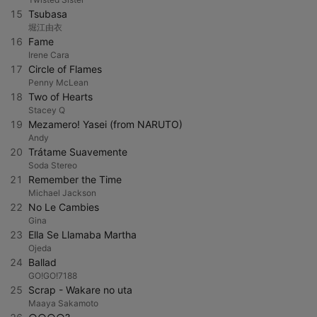
15
Tsubasa
堀江由衣
16
Fame
Irene Cara
17
Circle of Flames
Penny McLean
18
Two of Hearts
Stacey Q
19
Mezamero! Yasei (from NARUTO)
Andy
20
Trátame Suavemente
Soda Stereo
21
Remember the Time
Michael Jackson
22
No Le Cambies
Gina
23
Ella Se Llamaba Martha
Ojeda
24
Ballad
GO!GO!7188
25
Scrap - Wakare no uta
Maaya Sakamoto