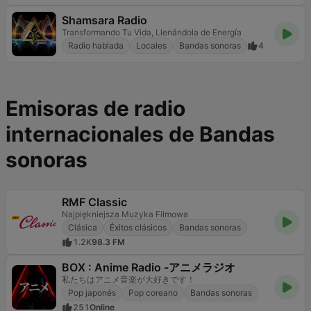
Shamsara Radio
Transformando Tu Vida, Llenándola de Energía
Radio hablada
Locales
Bandas sonoras
4
Emisoras de radio
internacionales de Bandas
sonoras
RMF Classic
Najpiękniejsza Muzyka Filmowa
Clásica
Éxitos clásicos
Bandas sonoras
1.2K
98.3 FM
BOX : Anime Radio -アニメラジオ
私たちはアニメ音楽が大好きです！
Pop japonés
Pop coreano
Bandas sonoras
251
Online