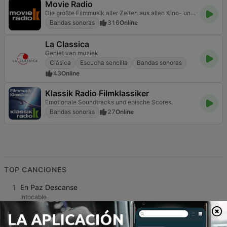
Movie Radio
Die größte Filmmusik aller Zeiten aus allen Kino- und Streaming Epochen.
Bandas sonoras
316
Online
La Classica
Geniet van muziek
Clásica
Escucha sencilla
Bandas sonoras
43
Online
Klassik Radio Filmklassiker
Emotionale Soundtracks und epische Scores.
Bandas sonoras
27
Online
TOP CANCIONES
1
En Paz Descanse
Intocable
2
La Tienda de Regalos
Chalis O'neal
3
La Maquina del Tiempo