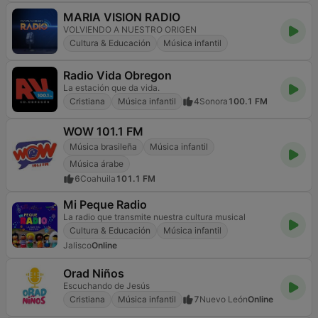
MARIA VISION RADIO
VOLVIENDO A NUESTRO ORIGEN
Cultura & Educación
Música infantil
Radio Vida Obregon
La estación que da vida.
Cristiana
Música infantil
4
Sonora
100.1 FM
WOW 101.1 FM
Música brasileña
Música infantil
Música árabe
6
Coahuila
101.1 FM
Mi Peque Radio
La radio que transmite nuestra cultura musical
Cultura & Educación
Música infantil
Jalisco
Online
Orad Niños
Escuchando de Jesús
Cristiana
Música infantil
7
Nuevo León
Online