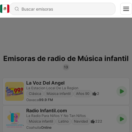
Emisoras de radio de Música infantil
13
La Voz Del Angel
La Estacion Local De La Region
Clásica
Música infantil
Años 90
2
Oaxaca
99.9 FM
Radio Infantil.com
La Radio Para Niños Y No Tan Niños
Música infantil
Latino
Navidad
222
Coahuila
Online