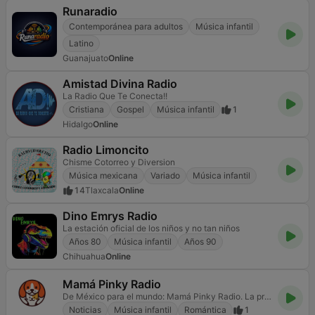
Runaradio
Contemporánea para adultos
Música infantil
Latino
Guanajuato
Online
Amistad Divina Radio
La Radio Que Te Conecta!!
Cristiana
Gospel
Música infantil
1
Hidalgo
Online
Radio Limoncito
Chisme Cotorreo y Diversion
Música mexicana
Variado
Música infantil
14
Tlaxcala
Online
Dino Emrys Radio
La estación oficial de los niños y no tan niños
Años 80
Música infantil
Años 90
Chihuahua
Online
Mamá Pinky Radio
De México para el mundo: Mamá Pinky Radio. La primera estación de radio perruna para dog lovers de corazón.
Noticias
Música infantil
Romántica
1