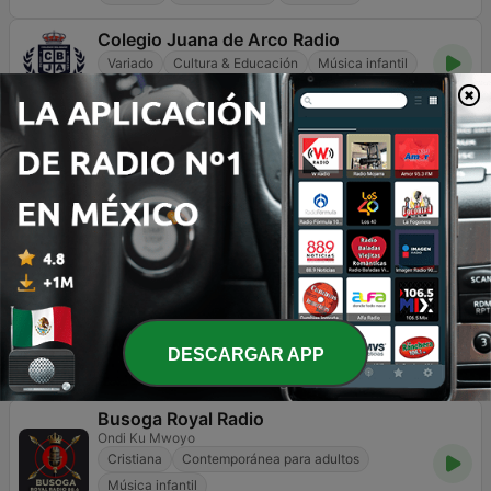
Colegio Juana de Arco Radio
Variado
Cultura & Educación
Música infantil
Jalisco
Online
Emisoras de radio
internacionales de Música
infantil
Radio Disney Peru
DESCARGAR APP
Música infantil
2.3K
104.7 FM
Busoga Royal Radio
Ondi Ku Mwoyo
Cristiana
Contemporánea para adultos
Música infantil