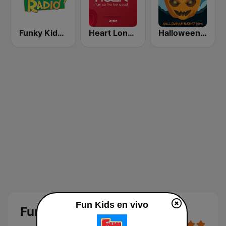
Funky Kids Radio
Heart London
Halloween Radio Kids
Fun Kids en vivo
Fun Kids