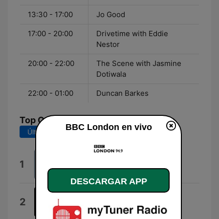
13:30 - 17:00
Jo Good
17:00 - 20:00
Drivetime with Eddie
Nestor
20:00 - 22:00
The Scene with Jasmine
Dotiwala
22:00 - 01:00
Duncan Barkes
Top Canciones
BBC London en vivo
Últimos 7 días
Últimos 30 días
Let It Snow
1
Kylie Minogue
DESCARGAR APP
Snoop Dogg
2
David Guetta & Snoop Dogg