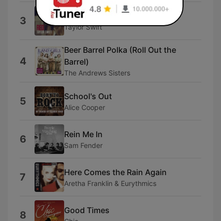
I Knew You Were Trouble.
3
Taylor Swift
Beer Barrel Polka (Roll Out the
4
Barrel)
The Andrews Sisters
School's Out
5
Alice Cooper
Rein Me In
6
Sam Fender
Here Comes the Rain Again
7
Aretha Franklin & Eurythmics
Good Times
8