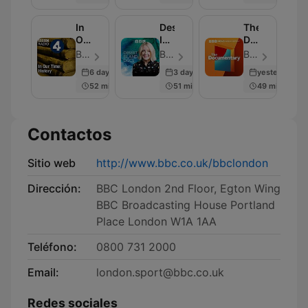
4
In
Desert
The
Our
Island
Documentary
Time:
Discs
Podcast
BBC Radio 4 - Episodio 230
BBC Radio 4 - Episodio 2000
BBC World Service - Episodio 2002
History
6 days ago
3 days ago
yesterday
52 min
51 min
49 min
Contactos
Sitio web
http://www.bbc.co.uk/bbclondon
Dirección:
BBC London 2nd Floor, Egton Wing
BBC Broadcasting House Portland
Place London W1A 1AA
Teléfono:
0800 731 2000
Email:
london.sport@bbc.co.uk
Redes sociales