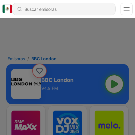
Emisoras
BBC London
BBC London
94.9 FM