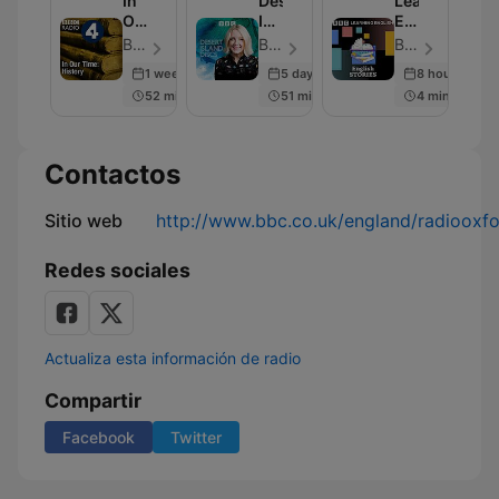
In
Desert
Learning
Our
Island
English
Time:
Discs
Stories
BBC Radio 4 - Episodio 230
BBC Radio 4 - Episodio 2000
BBC Radio - Episodio 281
History
1 week ago
5 days ago
8 hours ago
52 min
51 min
4 min
Contactos
Sitio web
http://www.bbc.co.uk/england/radiooxfo
Redes sociales
Actualiza esta información de radio
Compartir
Facebook
Twitter