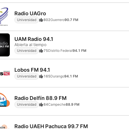
Radio UAGro
Universidad
802
Guerrero
90.7 FM
UAM Radio 94.1
Abierta al tiempo
Universidad
75
Distrito Federal
94.1 FM
Lobos FM 94.1
Universidad
165
Durango
94.1 FM
Radio Delfín 88.9 FM
Universidad
84
Campeche
88.9 FM
Radio UAEH Pachuca 99.7 FM