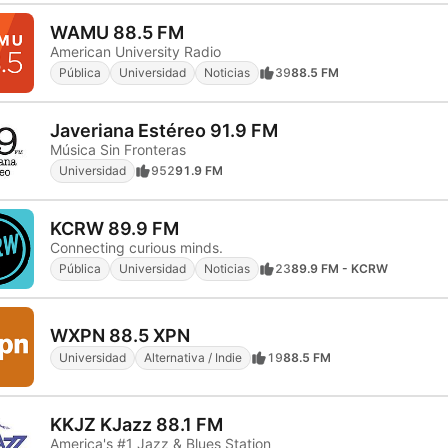
WAMU 88.5 FM
American University Radio
Pública
Universidad
Noticias
39
88.5 FM
Javeriana Estéreo 91.9 FM
Música Sin Fronteras
Universidad
952
91.9 FM
KCRW 89.9 FM
Connecting curious minds.
Pública
Universidad
Noticias
23
89.9 FM - KCRW
WXPN 88.5 XPN
Universidad
Alternativa / Indie
19
88.5 FM
KKJZ KJazz 88.1 FM
America's #1 Jazz & Blues Station