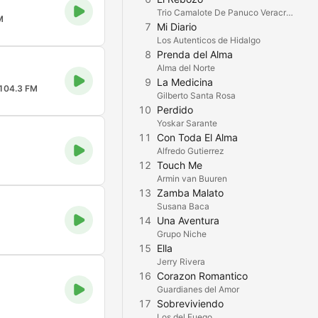
Trio Camalote De Panuco Veracruz
M
7
Mi Diario
Los Autenticos de Hidalgo
8
Prenda del Alma
Alma del Norte
9
La Medicina
104.3 FM
Gilberto Santa Rosa
10
Perdido
Yoskar Sarante
11
Con Toda El Alma
Alfredo Gutierrez
12
Touch Me
Armin van Buuren
13
Zamba Malato
Susana Baca
14
Una Aventura
Grupo Niche
15
Ella
Jerry Rivera
16
Corazon Romantico
Guardianes del Amor
17
Sobreviviendo
Los del Fuego