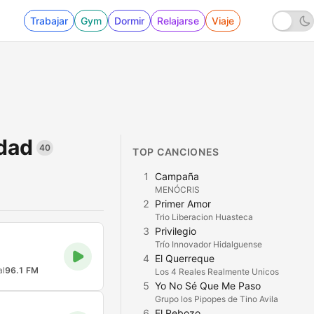
Trabajar
Gym
Dormir
Relajarse
Viaje
idad
40
TOP CANCIONES
1
Campaña
MENÓCRIS
2
Primer Amor
Trio Liberacion Huasteca
3
Privilegio
Trío Innovador Hidalguense
4
El Querreque
al
96.1 FM
Los 4 Reales Realmente Unicos
5
Yo No Sé Que Me Paso
Grupo los Pipopes de Tino Avila
6
El Rebozo