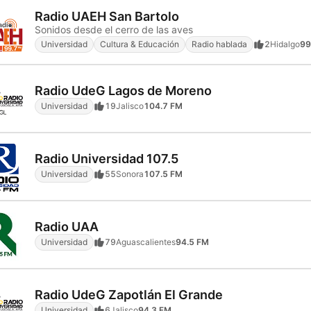
Radio UAEH San Bartolo
Sonidos desde el cerro de las aves
Universidad
Cultura & Educación
Radio hablada
2
Hidalgo
99
Radio UdeG Lagos de Moreno
Universidad
19
Jalisco
104.7 FM
Radio Universidad 107.5
Universidad
55
Sonora
107.5 FM
Radio UAA
Universidad
79
Aguascalientes
94.5 FM
Radio UdeG Zapotlán El Grande
Universidad
6
Jalisco
94.3 FM