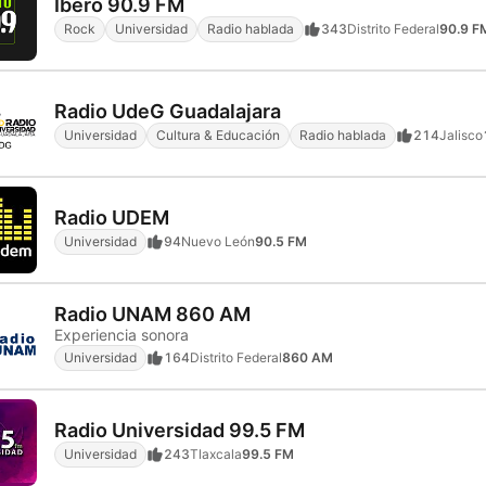
Ibero 90.9 FM
Rock
Universidad
Radio hablada
343
Distrito Federal
90.9 F
Radio UdeG Guadalajara
Universidad
Cultura & Educación
Radio hablada
214
Jalisco
Radio UDEM
Universidad
94
Nuevo León
90.5 FM
Radio UNAM 860 AM
Experiencia sonora
Universidad
164
Distrito Federal
860 AM
Radio Universidad 99.5 FM
Universidad
243
Tlaxcala
99.5 FM