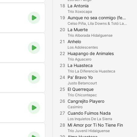
18
La Antonia
Trio Xoxocapa
19
Aunque no sea conmigo (feat. Orquesta de Baja California)
Celso Piña, Lila Downs & Totó La Momposina
20
La Muerte
Trio Alborada Hidalguense
21
Anhelo
Los Adolescentes
22
Huapango de Animales
Trio Aguacero
23
La Huasteca
Trio La Diferencia Huasteca
24
Pa' Bravo Yo
Justo Betancourt
25
El Querreque
Trio Chicontepec
26
Cangrejito Playero
Casimiro
27
Cuando Fuimos Nada
Los Inquietos De La Sierra
28
Mi Amor por Ti No Tiene Fin
Trio Juvenil Hidalguense
29
Alma Huasteca