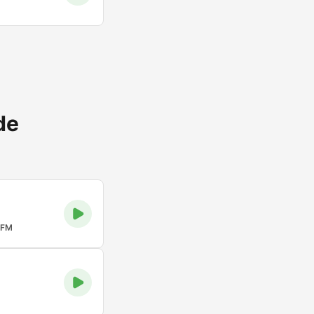
de
 FM