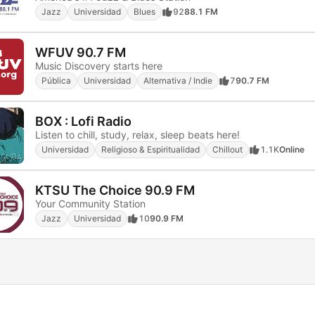
Jazz
Universidad
Blues
92
88.1 FM
WFUV 90.7 FM
Music Discovery starts here
Pública
Universidad
Alternativa / Indie
7
90.7 FM
BOX : Lofi Radio
Listen to chill, study, relax, sleep beats here!
Universidad
Religioso & Espiritualidad
Chillout
1.1K
Online
KTSU The Choice 90.9 FM
Your Community Station
Jazz
Universidad
10
90.9 FM