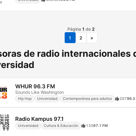
Página
1
de
2
1
2
>
oras de radio internacionales 
versidad
WHUR 96.3 FM
Sounds Like Washington
Hip Hop
Universidad
Contemporánea para adultos
207
96.3
Radio Kampus 97.1
Universidad
Cultura & Educación
133
97.1 FM