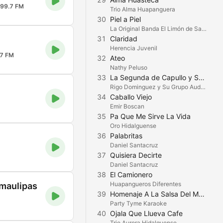
99.7 FM
Trio Alma Huapanguera
30
Piel a Piel
La Original Banda El Limón de Salvador Lizárraga
31
Claridad
Herencia Juvenil
.7 FM
32
Ateo
Nathy Peluso
33
La Segunda de Capullo y Sorullo
Rigo Dominguez y Su Grupo Audaz
34
Caballo Viejo
Emir Boscan
35
Pa Que Me Sirve La Vida
Oro Hidalguense
36
Palabritas
Daniel Santacruz
37
Quisiera Decirte
Daniel Santacruz
38
El Camionero
Huapangueros Diferentes
maulipas
39
Homenaje A La Salsa Del Mundo (Made Popular By Alberto Barros) [Karaoke Version]
Party Tyme Karaoke
40
Ojala Que Llueva Cafe
Trio Aurora Hidalguense