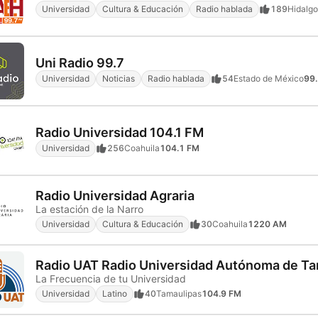
Universidad
Cultura & Educación
Radio hablada
189
Hidalgo
Uni Radio 99.7
Universidad
Noticias
Radio hablada
54
Estado de México
99
Radio Universidad 104.1 FM
Universidad
256
Coahuila
104.1 FM
Radio Universidad Agraria
La estación de la Narro
Universidad
Cultura & Educación
30
Coahuila
1220 AM
Radio UAT Radio Universidad Autónoma de Ta
La Frecuencia de tu Universidad
Universidad
Latino
40
Tamaulipas
104.9 FM