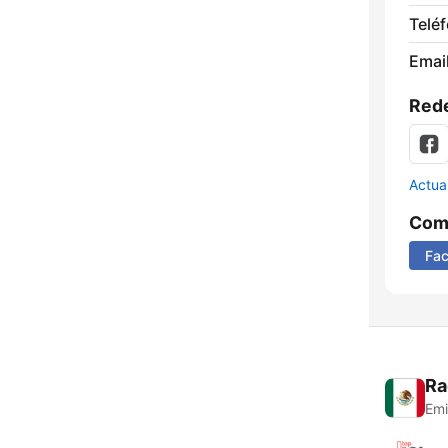
Telé
Email
Rede
Actua
Comp
Fa
Ra
Emi