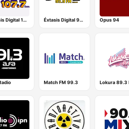
Éxtasis Digital 107.7 FM
Éxtasis Digital 95.9 FM
Opus 94
Radio
Match FM 99.3
Lokura 89.3