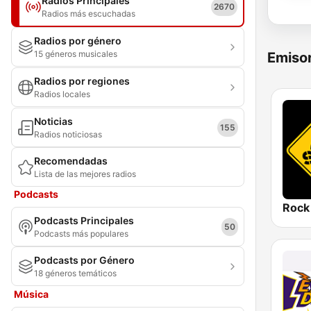
Radios Principales
2670
Radios más escuchadas
Radios por género
15 géneros musicales
Emisor
Radios por regiones
Radios locales
Noticias
155
Radios noticiosas
Recomendadas
Lista de las mejores radios
Podcasts
Rock
Podcasts Principales
50
Podcasts más populares
Podcasts por Género
18 géneros temáticos
Música