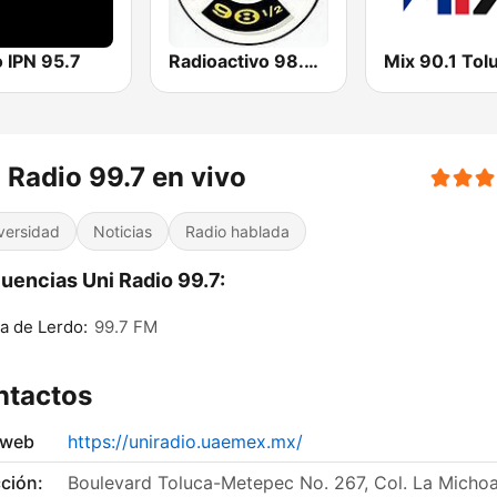
 IPN 95.7
Radioactivo 98.5 FM
Mix 90.1 Tol
 Radio 99.7 en vivo
versidad
Noticias
Radio hablada
uencias Uni Radio 99.7:
a de Lerdo:
99.7 FM
ntactos
 web
https://uniradio.uaemex.mx/
ción:
Boulevard Toluca-Metepec No. 267, Col. La Micho