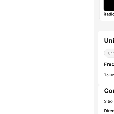
Radio
Uni
Uni
Frec
Toluc
Co
Sitio
Direc