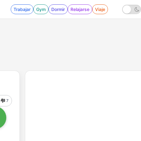
Trabajar
Gym
Dormir
Relajarse
Viaje
7