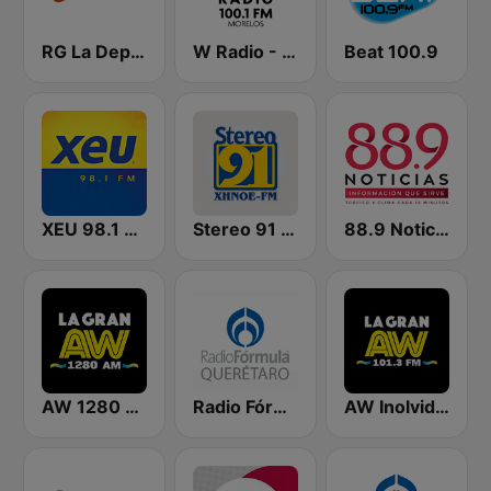
RG La Deportiva 690 AM | Monterrey
W Radio - Morelos
Beat 100.9
XEU 98.1 FM
Stereo 91 XHNOE
88.9 Noticias
AW 1280 AM | Monterrey
Radio Fórmula Querétaro
AW Inolvidable 101.3 FM | Monterrey