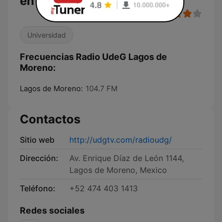
en vivo
Universidad
Frecuencias Radio UdeG Lagos de
Moreno:
Lagos de Moreno:
104.7 FM
Contactos
Sitio web
http://udgtv.com/radioudg/
Dirección:
Av. Enrique Díaz de León 1144,
Lagos de Moreno, Mexico
Teléfono:
+52 474 403 1413
Redes sociales