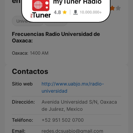
en vivo
Universidad
Locales
Frecuencias Radio Universidad de
Oaxaca:
Oaxaca:
1400 AM
Contactos
Sitio web
http://www.uabjo.mx/radio-
universidad
Dirección:
Avenida Universidad S/N, Oaxaca
de Juárez, Mexico
Teléfono:
+52 951 502 0700
Email:
redes.dcsuabjo@gmail.com