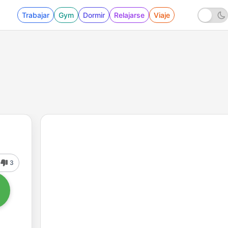
Trabajar
Gym
Dormir
Relajarse
Viaje
3