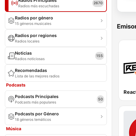
Radios Principales
2670
Radios más escuchadas
Radios por género
15 géneros musicales
Emisor
Radios por regiones
Radios locales
Noticias
155
Radios noticiosas
Recomendadas
Lista de las mejores radios
Podcasts
Reac
Podcasts Principales
50
Podcasts más populares
Podcasts por Género
18 géneros temáticos
Música