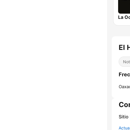
La O
El 
Not
Frec
Oaxa
Co
Sitio
Actua