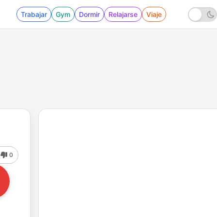
Trabajar
Gym
Dormir
Relajarse
Viaje
0