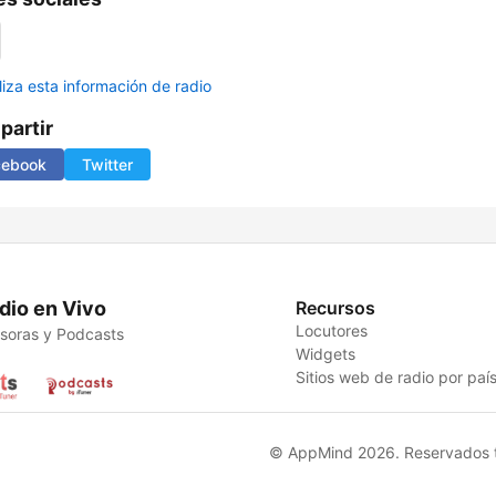
liza esta información de radio
artir
cebook
Twitter
dio en Vivo
Recursos
Locutores
soras y Podcasts
Widgets
Sitios web de radio por paí
© AppMind 2026. Reservados t