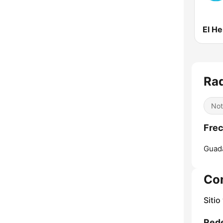
Rad
Not
Frec
Guada
Co
Sitio
Rede