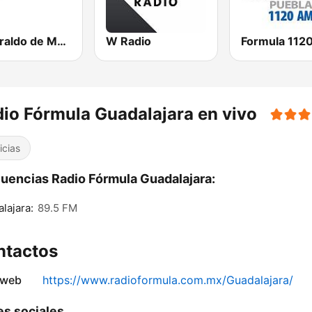
El Heraldo de México
W Radio
Formula 112
io Fórmula Guadalajara en vivo
icias
uencias Radio Fórmula Guadalajara:
lajara:
89.5 FM
ntactos
 web
https://www.radioformula.com.mx/Guadalajara/
s sociales