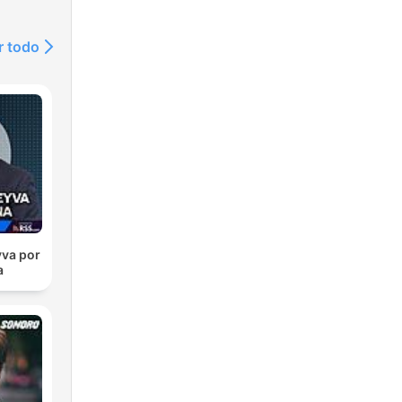
r todo
va por
a