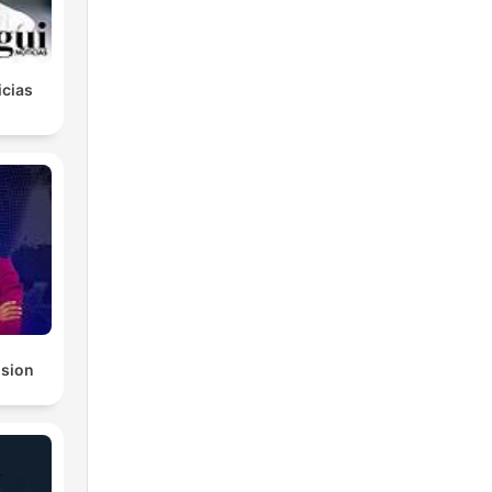
icias
ision