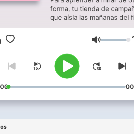
Para aprender a mirar de o
forma, tu tienda de campa
que aísla las mañanas del f
de semana de la frenética
actualidad diaria. Con Juan
Volumen
José Millás, Javier Samped
Pere Estupinyà o Ángela
Quintas. En directo los
sábados y domingos a las
08:00 y a cualquier hora si 
suscribes.
:00
00
ios