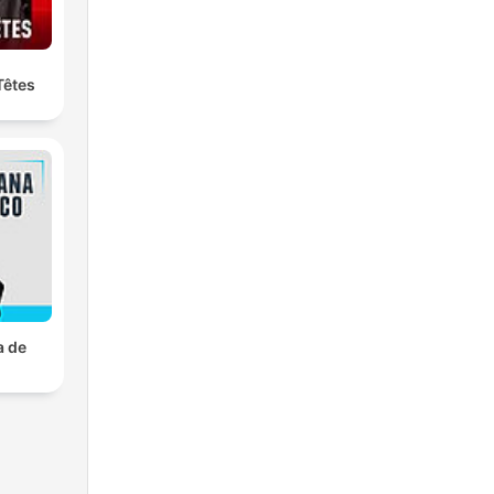
Têtes
a de