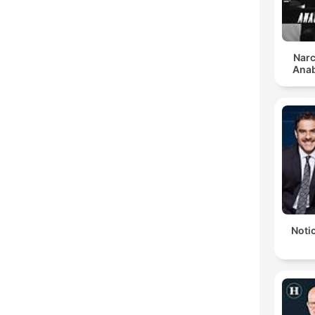
Narc
Anab
Notic