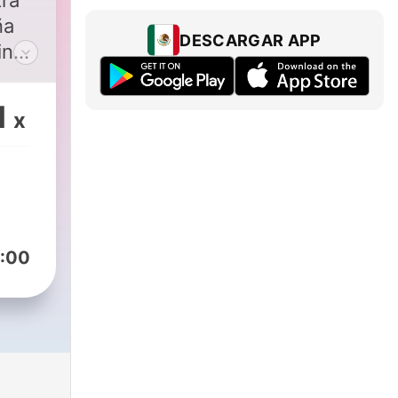
tra
ña
DESCARGAR APP
in
1
x
ro,
te
:00