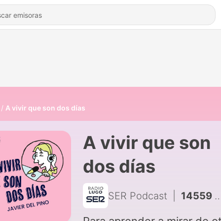
A vivir que son dos días
A vivir que son
dos días
SER Podcast
|
14559 - Carreteras Secundarias | Un gimnasio sobre ruedas para la España vacía