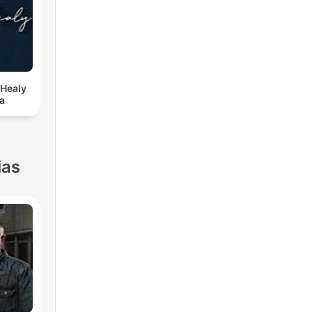
Healy
a
ias