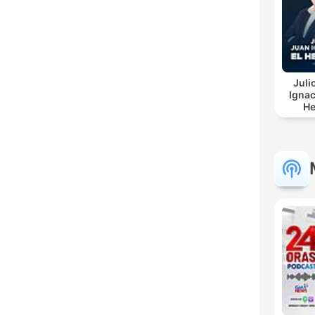
Juli
Ignac
He