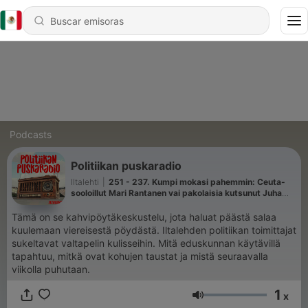
Podcasts
Politiikan puskaradio
Iltalehti
|
251 - 237. Kumpi mokasi pahemmin: Ceuta-
sooloillut Mari Rantanen vai pakolaisia kutsunut Juha
Sipilä?
Tämä on se kahvipöytäkeskustelu, jota haluat päästä salaa
kuulemaan viereisestä pöydästä. Iltalehden politiikan toimittajat
sukeltavat valtapelin kulisseihin. Mitä eduskunnan käytävillä
tapahtuu, mitkä ovat kohujen taustat ja mistä seuraavalla
viikolla puhutaan.
1
x
Volumen