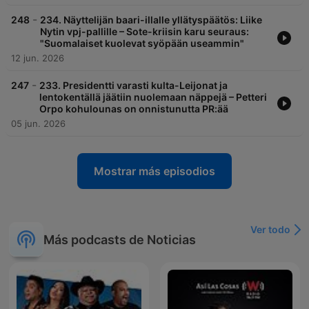
-
248
234. Näyttelijän baari-illalle yllätyspäätös: Liike
Nytin vpj-pallille – Sote-kriisin karu seuraus:
"Suomalaiset kuolevat syöpään useammin"
12 jun. 2026
-
247
233. Presidentti varasti kulta-Leijonat ja
lentokentällä jäätiin nuolemaan näppejä – Petteri
Orpo kohulounas on onnistunutta PR:ää
05 jun. 2026
Mostrar más episodios
Ver todo
Más podcasts de Noticias