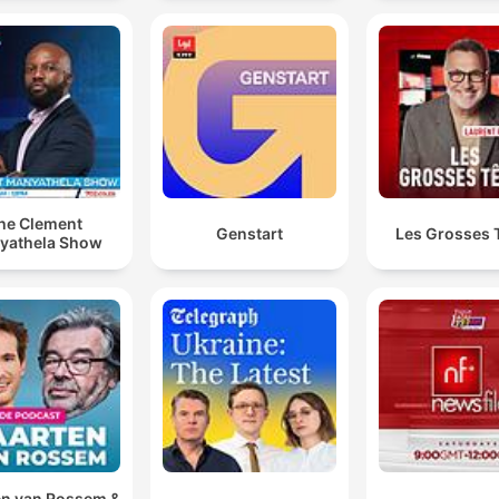
he Clement
Genstart
Les Grosses 
yathela Show
n van Rossem &