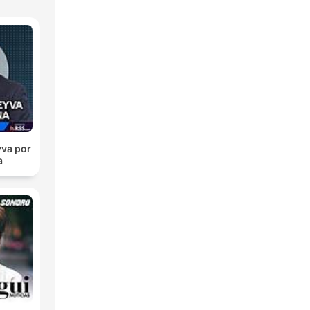
va por
a