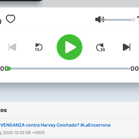
Dirigido por Marco Sifuent
junto a Jonathan Castro, L
Vásquez, Killa Cuba y Erne
Volumen
Cabral.
:00
00
ios
¿VENGANZA contra Harvey Colchado? #LaEncerrona
ug 2026 12:02:09 +0000