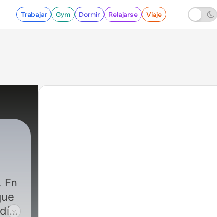
Trabajar
Gym
Dormir
Relajarse
Viaje
. En
que
día.