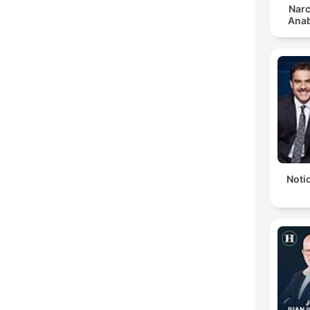
Narc
Anab
Notic