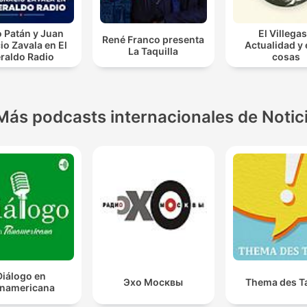
o Patán y Juan
El Villegas
René Franco presenta
io Zavala en El
Actualidad y
La Taquilla
raldo Radio
cosas
Más podcasts internacionales de Notic
Diálogo en
Эхо Москвы
Thema des T
namericana