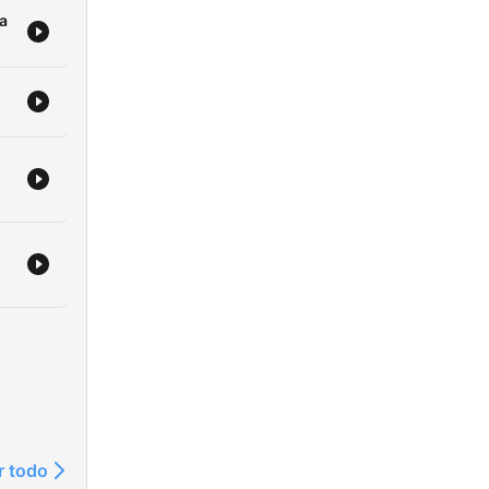
a
r todo