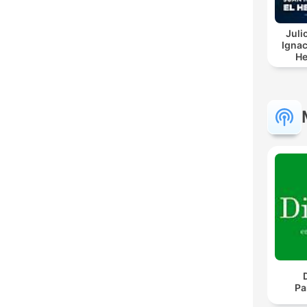
Juli
Ignac
He
Pa