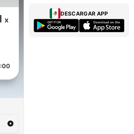
es,
aura
DESCARGAR APP
1
x
sto
:00