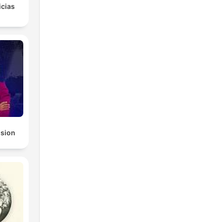
icias
ision