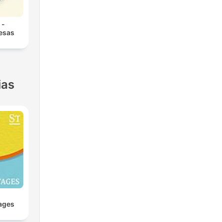
 -
 esas
ias
ages