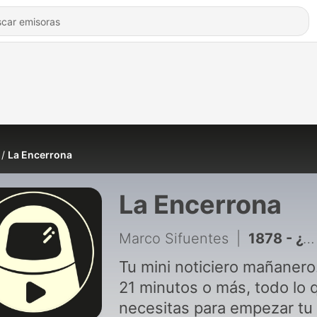
La Encerrona
La Encerrona
Marco Sifuentes
|
1878 - ¿VENGANZA contra Harvey Colchado? #LaEncerrona
Tu mini noticiero mañanero
21 minutos o más, todo lo 
necesitas para empezar tu 