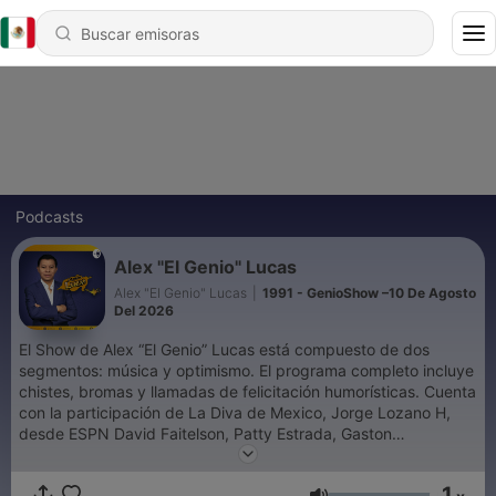
Podcasts
Alex "El Genio" Lucas
Alex "El Genio" Lucas
|
1991 - GenioShow –10 De Agosto
Del 2026
El Show de Alex “El Genio” Lucas está compuesto de dos
segmentos: música y optimismo. El programa completo incluye
chistes, bromas y llamadas de felicitación humorísticas. Cuenta
con la participación de La Diva de Mexico, Jorge Lozano H,
desde ESPN David Faitelson, Patty Estrada, Gaston
Mascareñas, Andy Váldez, Katrina, Rosmar y El Pecas y sus ya
famosas reflexiones.
1