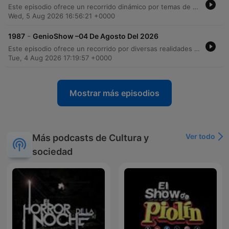
Este episodio ofrece un recorrido dinámico por temas de actualidad, reflexión y comunidad. Desde consejos sobre la elección de pareja y el impacto del ejemplo parental, hasta análisis críticos sobre procesos migratorios, seguridad nacional y la crisis de personas sin hogar en Los Ángeles. El programa también aborda historias conmovedoras de resiliencia femenina, noticias de espectáculos y deportes, y reflexiones profundas sobre la importancia de la gratitud y la prevención de la violencia doméstica.
Wed, 5 Aug 2026 16:56:21 +0000
-
1987
GenioShow –04 De Agosto Del 2026
Este episodio ofrece un recorrido por diversas realidades sociales y reflexiones personales, comenzando con un tributo a las madres de niños con necesidades especiales y abordando la crisis de personas sin hogar en Los Ángeles. El programa transita entre noticias internacionales, como los movimientos legales de Donald Trump, y temas de cultura popular, incluyendo curiosidades sobre celebridades y el mundo del espectáculo. A través de crónicas de sucesos y asesoría legal, se exploran temas profundos como la importancia de la integridad, las consecuencias de la arrogancia y la lucha contra las adicciones. El episodio concluye con un debate sobre la ética en las instituciones religiosas y la responsabilidad de abordar temas polémicos para fomentar la reflexión social.
Tue, 4 Aug 2026 17:19:57 +0000
Mostrar más episodios
Ver todo
Más podcasts de Cultura y
sociedad