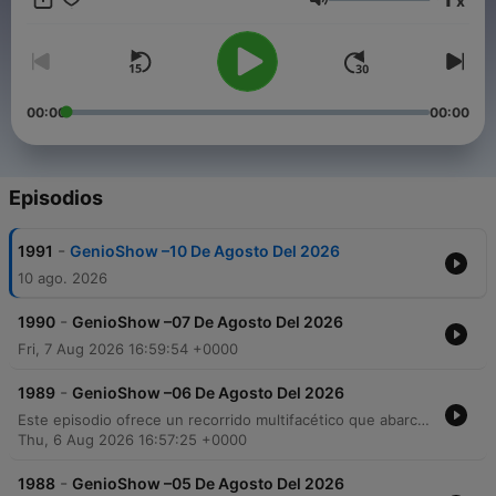
x
Volumen
00:00
00:00
Episodios
-
1991
GenioShow –10 De Agosto Del 2026
10 ago. 2026
-
1990
GenioShow –07 De Agosto Del 2026
Fri, 7 Aug 2026 16:59:54 +0000
-
1989
GenioShow –06 De Agosto Del 2026
Este episodio ofrece un recorrido multifacético que abarca desde consejos de salud y reflexiones morales hasta una profunda denuncia sobre la corrupción en los sistemas penitenciarios de México y Estados Unidos. A través de testimonios impactantes, se exponen casos de extorsión y abuso de poder dentro de las prisiones, junto con noticias actuales sobre seguridad, economía e inflación. El programa también aborda temas de interés social como las dificultades económicas de la comunidad latina en California, advertencias sobre estafas migratorias y análisis de la actualidad política y deportiva. Entre interacciones con la audiencia y mensajes personales, el episodio equilibra la información periodística con consejos prácticos para la vida diaria.
Thu, 6 Aug 2026 16:57:25 +0000
-
1988
GenioShow –05 De Agosto Del 2026