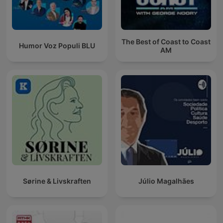
The Best of Coast to Coast
Humor Voz Populi BLU
AM
Sørine & Livskraften
Júlio Magalhães