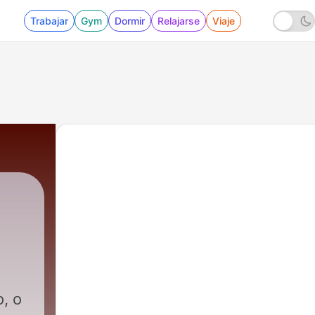
Trabajar
Gym
Dormir
Relajarse
Viaje
, o