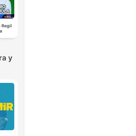
 Regil
a
ra y