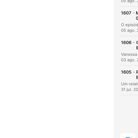
05 ago.
-
1607
05 ago.
-
1606
03 ago.
H
-
1605
Dest
31 jul. 2