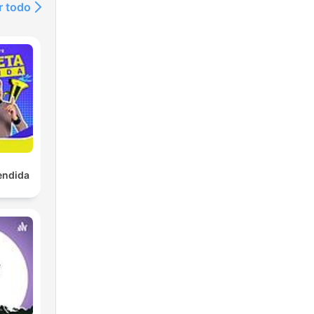
r todo
do
do
ir
endida
a