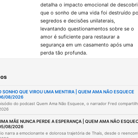
detalha o impacto emocional de descobri
que o sonho de uma vida foi destruído p
segredos e decisões unilaterais,
levantando questionamentos sobre se o
amor é suficiente para restaurar a
segurança em um casamento após uma
perda tão profunda.
tulos
ios
Introdução e reflexão sobre perdão
00:00:02
O SONHO QUE VIROU UMA MENTIRA | QUEM AMA NÃO ESQUECE
06/08/2026
O início da história de Fred e Silvia
00:00:37
 2026
As diferenças de personalidade no casal
00:01:49
UMA MÃE NUNCA PERDE A ESPERANÇA | QUEM AMA NÃO ESQUE
O plano para a casa própria e o regime de
00:02:38
05/08/2026
economia