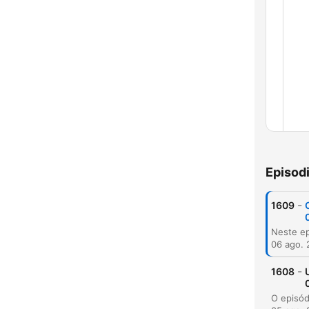
Capí
Episod
-
1609
06 ago.
-
1608