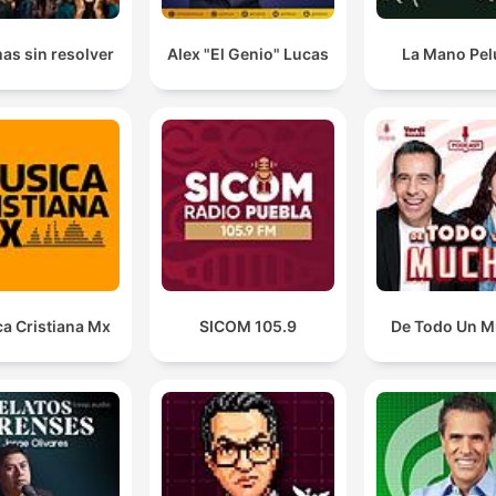
E o problema é que a gente só descobre o tal valor
dela... Quando perde, né?
as sin resolver
Alex "El Genio" Lucas
La Mano Pe
00:17:05 · Uma observação melancólica sobre como a
importância da confiança só se torna evidente após sua perda
a Cristiana Mx
SICOM 105.9
De Todo Un 