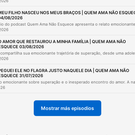
 2026
Os primeiros sinais de mudança e comportam
00:04:57
estranho
MEU FILHO NASCEU NOS MEUS BRAÇOS | QUEM AMA NÃO ESQUE
04/08/2026
O confronto sobre uma possível traição amor
00:07:31
 2026
A revelação da verdade: o golpe financeiro
00:09:42
O AMOR QUE RESTAUROU A MINHA FAMÍLIA | QUEM AMA NÃO
O impacto da perda e a quebra de confiança
00:13:33
ESQUECE 03/08/2026
Reflexões finais sobre amor versus confiança
00:15:52
 2026
az clic en un capítulo para ir directamente a ese momento
PEGUEI ELE NO FLAGRA JUSTO NAQUELE DIA | QUEM AMA NÃO
ESQUECE 31/07/2026
acados
026
Cada real que a gente economizava era um tijolinho 
nossa casa.
Mostrar más episodios
00:04:31 · Silvia usava essa frase para motivar o casal durant
os anos de privação financeira.
Eu perdi o dinheiro da casa. Você... Você o quê? Tod