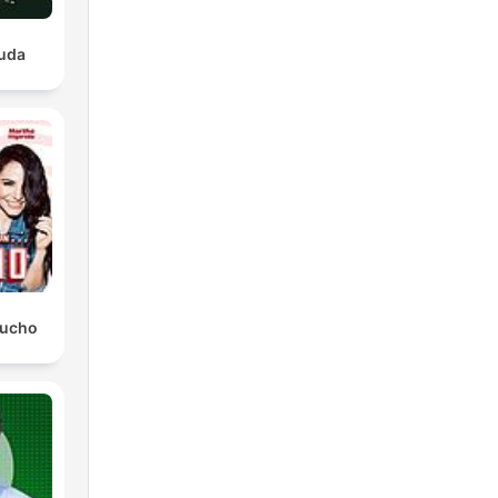
luda
.
Mucho