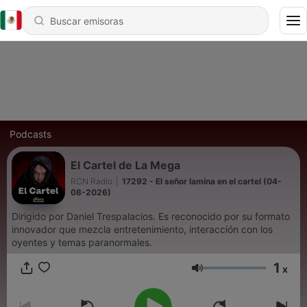
Podcasts
El Cartel de La Mega
RCN Radio
|
17292 - El señor lamina en el cartel (04-
08-2026)
Dirigido por Daniel Trespalacios. Es reconocido por su formato
innovador que mezcla entretenimiento, interacción con los
oyentes y temas paranormales.
1
x
Volumen