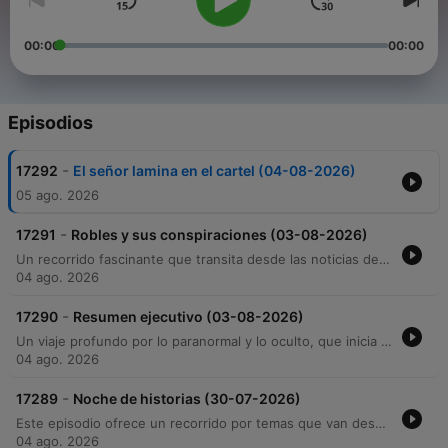
00:00
00:00
Episodios
-
17292
El señor lamina en el cartel (04-08-2026)
05 ago. 2026
-
17291
Robles y sus conspiraciones (03-08-2026)
Un recorrido fascinante que transita desde las noticias de la Liga BetPlay y dinámicas de pareja hasta profundos misterios arqueológicos. El programa aborda casos de sospechas de infidelidad y testimonios personales, para luego sumergirse en el estudio de civilizaciones antiguas como los mayas, sumerios y olmecas, explorando teorías sobre tecnología avanzada y origen extraterrestre. La emisión culmina con una intensa sección paranormal, donde oyentes comparten relatos de presencias en hospitales, fenómenos astronómicos inexplicables y experiencias de lo sobrenatural que desafían la lógica científica.
04 ago. 2026
-
17290
Resumen ejecutivo (03-08-2026)
Un viaje profundo por lo paranormal y lo oculto, que inicia con una entrevista a Monseñor Andrés sobre el discernimiento de visiones divinas frente a engaños demoníacos. El episodio explora la naturaleza del destino, el sufrimiento y las tragedias naturales desde una perspectiva teológica y científica. A través de impactantes testimonios de oyentes, se recorren relatos de posesiones, presencias en instituciones religiosas e inquilinatos marcados por la violencia. La exploración culmina con un análisis de experimentos humanos atroces como el Proyecto MK Ultra y la Unidad 731, para finalizar con una investigación sobre las prácticas de brujería, rituales de dominio y los misterios de lo sobrenatural.
04 ago. 2026
-
17289
Noche de historias (30-07-2026)
Este episodio ofrece un recorrido por temas que van desde las relaciones sentimentales hasta los fenómenos sobrenaturales. El programa inicia con secciones de 'Casas Infieles' y 'Cartel Paranormal', abordando testimonios sobre infidelidades descubiertas mediante consultas esotéricas, experiencias de injusticia judicial en prisión y dilemas de pareja en la era digital. La segunda parte del programa se sumerge en el misterio con relatos de encuentros con entidades, apariciones en carreteras, visiones demoníacas y sucesos inexplicables vividos por militares y civiles. A través de llamadas de oyentes y entrevistas, se exploran leyendas locales, presencias en cementerios y la búsqueda de protección espiritual ante lo desconocido.
04 ago. 2026