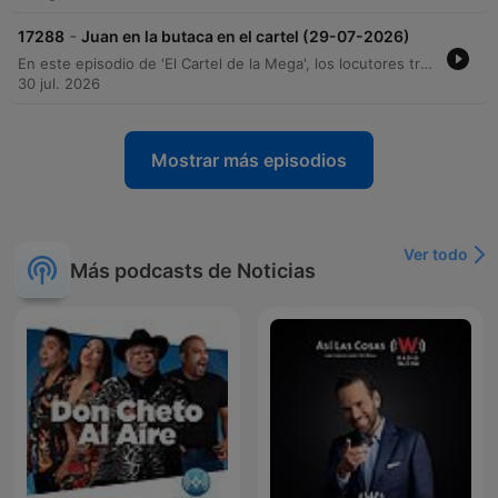
-
17288
Juan en la butaca en el cartel (29-07-2026)
En este episodio de 'El Cartel de la Mega', los locutores transitan desde charlas informales sobre la vida cotidiana y la alimentación hasta profundos relatos de lo paranormal. El programa aborda temas que van desde las diferencias culturales en la higiene entre Europa y Latinoamérica, hasta crisis de fidelidad y sospechas de infidelidad presentadas por diversos oyentes. La segunda mitad del programa se sumerge en el terror, con testimonios impactantes sobre presencias en túneles, sueños premonitorios, posesiones espirituales y encuentros con entidades en zonas rurales y militares. A través de historias de miedo, los participantes exploran la frontera entre lo real y lo sobrenatural, cerrando con una intensa reflexión sobre las marcas físicas y el impacto psicológico de lo inexplicable.
30 jul. 2026
Mostrar más episodios
Ver todo
Más podcasts de Noticias