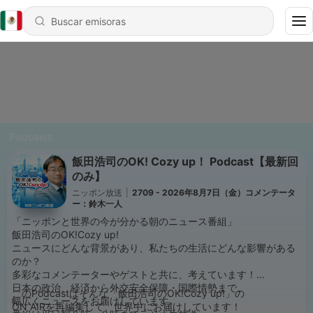
Podcasts
飯田浩司のOK! Cozy up！ Podcast【最新回
のみ】
ニッポン放送
|
2709 - 2026年8月7日（金）コメンテータ
ー：鈴木一人
「ニッポンと世界の今が分かる朝のニュース番組」
飯田浩司のOK!Cozy up!
ニュースにどんな背景があり、私たちの生活にどんな影響がある
のか？
多彩なコメンテーターやゲストと共に、考えています！
日本の政治、経済から外交安全保障・国際情勢まで、
このPodcastはそんな「飯田浩司のOK!Cozy up!」の
幅広くニュースをお届けしています。
ON AIRを再編集して、世界中にお届けしています！