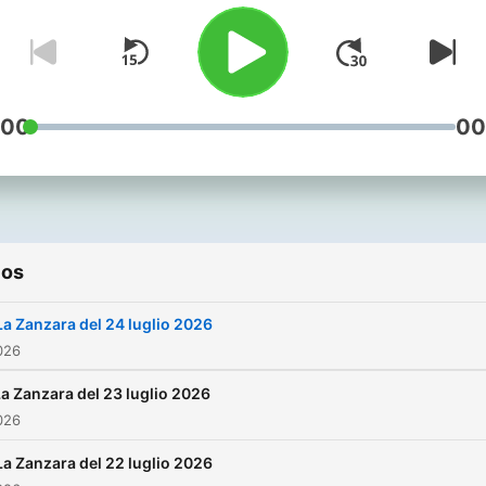
del politicamente corretto,
l'arena dove il primo
comandamento è parlare
chiaro.
:00
00
ios
La Zanzara del 24 luglio 2026
2026
a Zanzara del 23 luglio 2026
2026
La Zanzara del 22 luglio 2026