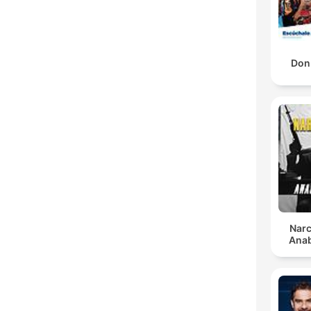
Don 
Narc
Anab