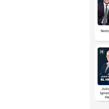
Notic
Juli
Ignac
He