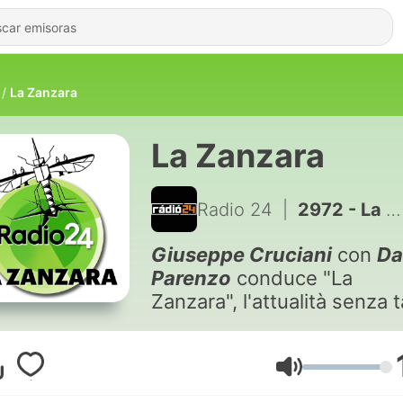
La Zanzara
La Zanzara
Radio 24
|
2972 - La Zanzara del 24 luglio 2026
Giuseppe Cruciani
con
Da
Parenzo
conduce "La
Zanzara", l'attualità senza 
senza censure, senza tagli 
vostre opinioni. Una zona
franca per gli ascoltatori, u
Volumen
spazio nemico della banalit