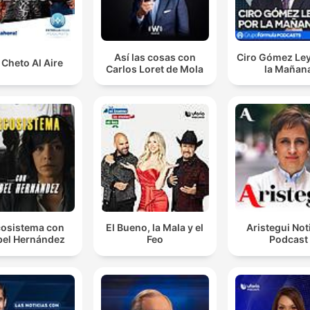
Así las cosas con
Ciro Gómez Ley
Cheto Al Aire
Carlos Loret de Mola
la Mañan
osistema con
El Bueno, la Mala y el
Aristegui Not
el Hernández
Feo
Podcast