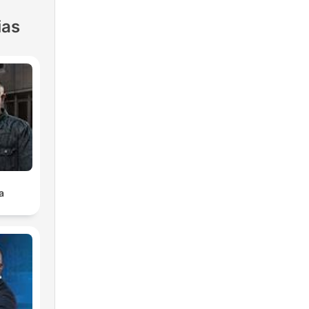
ias
a