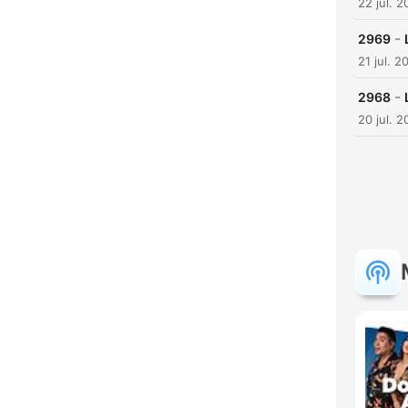
22 jul. 
-
2969
21 jul. 2
-
2968
20 jul. 