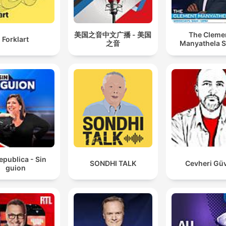
美国之音中文广播 - 美国
The Cleme
Forklart
之音
Manyathela 
epublica - Sin
SONDHI TALK
Cevheri Gü
guion