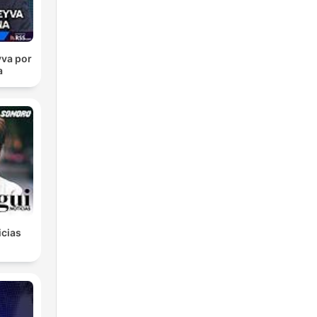
va por
a
icias