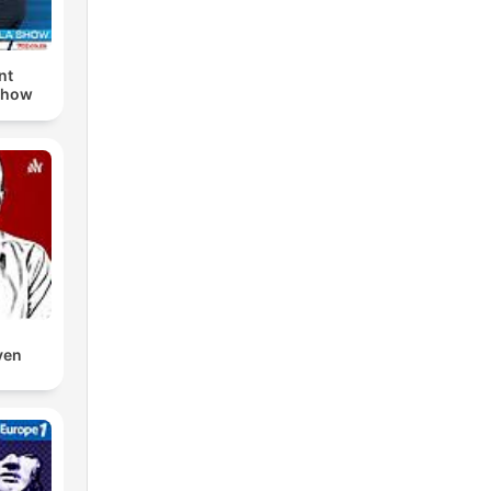
nt
Show
ven