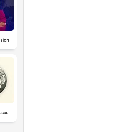
ision
 -
 esas