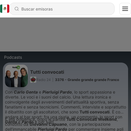
Podcasts
Tutti convocati
Radio 24
|
3376 - Grande grande grande Franco
Con
Carlo Genta
e
Pierluigi Pardo
,
lo sport appassiona e
diverte. Le voci e i suoni del calcio. Una lettura ironica e
coinvolgente degli avvenimenti dell'attualità sportiva, senza
fanatismi e senza tecnicismi. Commenti, interviste e soprattutto
il dibattito con gli ascoltatori, che sono
T
utti convocati
. È come
andare al bar sport: fra una risata, un commento, lo sport con
E alla domenica, dopo le partite
Tutti Convocati Weekend
,
Genta
e
Pardo
è per tutti.
condotto da
Giovanni Capuano
,
con la partecipazione
dell'immancabile
Pierluigi Pardo
per commentare insieme agli