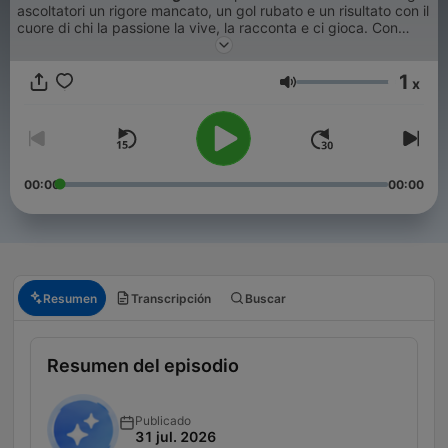
ascoltatori un rigore mancato, un gol rubato e un risultato con il
cuore di chi la passione la vive, la racconta e ci gioca. Con
imitazioni, tic, smorfie, scherzi da spogliatoio e ironia
irriverente. L'unico programma in diretta sul calcio a partite
1
appena finite, in cui da casa o dallo stadio gli ascoltatori
x
Volumen
possono dire la loro perché sono sempre convocati.
00:00
00:00
Resumen
Transcripción
Buscar
Resumen del episodio
Publicado
31 jul. 2026