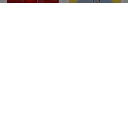
News File
SONDHI TALK
Gość Radia ZET
Global News Podcast