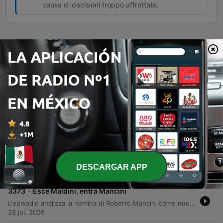
causa di decisioni troppo affrettate.
Episodios
-
3376
Grande grande grande Franco
Un tributo commovente a Franco Baresi, celebrando la sua leggendaria carriera nel Milan e nella Nazionale italiana, il suo carisma e l'intelligenza tattica che lo hanno reso un leader indimenticabile. Attraverso i ricordi di esperti, viene ripercorsa l'essenza della sua leadership e il profondo legame con i tifosi. L'episodio analizza inoltre le dinamiche del calcio moderno, dalle critiche alla gestione commerciale della FIFA sotto la presidenza Infantino alle polemiche sulla Nazionale italiana. La discussione si estende al calciomercato europeo, alle ambizioni geopolitiche del calcio e all'evoluzione della NBA attraverso l'eredità di LeBron James.
31 jul. 2026
-
3375
A volte ritornano
Un dibattito approfondito sulla gestione della Nazionale italiana, analizzando il rapporto tra Mancini e la federazione, le criticità comunicative e il confronto tecnico con figure come Conte e Pirlo. La discussione esplora inoltre la necessità di bilanciare i risultati immediati con lo sviluppo dei settori giovanili e le difficoltà economiche dei club italiani. L'episodio si sposta poi su temi di calciomercato e motorsport, esaminando le novità tecniche della Ferrari e le incertezze logistiche riguardanti la possibile corsa della Formula 1 a Imola nel periodo natalizio.
30 jul. 2026
-
3374
Errori e opportunità
L'episodio analizza le recenti polemiche legate alla gestione della Federazione Calcio, con particolare attenzione alle critiche verso le nomine di Roberto Mancini e il mancato rinnovo di Andrea Pirlo, spesso accusate di logiche di 'amichettismo'. La discussione affronta inoltre il fallimento dei progetti di rinnovamento legati a Maldini e Leonardo e le tensioni nella politica sportiva italiana sotto la guida di Malagò. Il dibattito si sposta poi sulle dinamiche di mercato del Milan, identificando la situazione contrattuale di Leao come un ostacolo fondamentale per lo sviluppo delle operazioni di mercato del club. La puntata si conclude con una riflessione sull'immobilità strutturale del calcio italiano.
DESCARGAR APP
29 jul. 2026
-
3373
Esce Maldini, entra Mancini
L'episodio analizza la nomina di Roberto Mancini come nuovo commissario tecnico della nazionale italiana, esaminando le tensioni politiche all'interno della Federcalcio e il ruolo dei vertici come Malagò, Maldini e Leonardo. Il dibattito affronta le criticità strutturali del calcio italiano, dal problema degli elegibili alla gestione delle dimissioni e delle candidature controverse. La discussione si estende poi alle implicazioni della gestione federale e alle difficoltà di altri sport come il ciclismo, concludendosi con una riflessione sul declino delle risorse e sulle prospettive future per lo sport nazionale.
28 jul. 2026