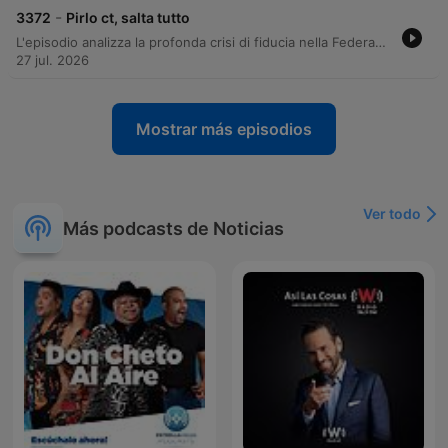
-
3372
Pirlo ct, salta tutto
L'episodio analizza la profonda crisi di fiducia nella Federazione Calcio Italiana, esaminando il conflitto tra le strategie della presidenza Malagò e i progetti di figure come Maldini e Leonardo. Viene discussa l'incertezza sulla guida della Nazionale, valutando profili quali Mancini, Pirlo e Conte in un contesto di tensioni tra interessi commerciali e ruolo istituzionale. Il dibattito si estende alla gestione del Napoli sotto De Laurentiis e alle prospettive di mercato con l'ipotesi Allegri. Infine, l'attenzione si sposta sulla Formula 1, analizzando le prestazioni della McLaren e le sfide tecniche e gerarchiche all'interno della Ferrari in seguito al Gran Premio d'Ungheria.
27 jul. 2026
Mostrar más episodios
Ver todo
Más podcasts de Noticias