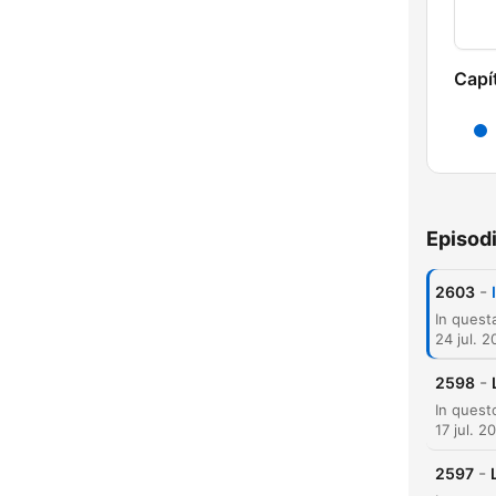
Capí
Episod
-
2603
24 jul. 
-
2598
17 jul. 2
-
2597