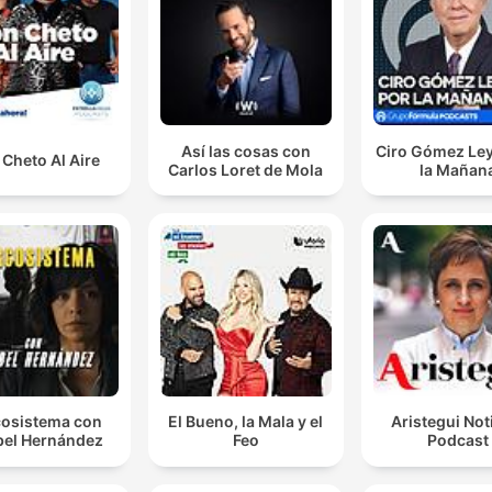
registratore.
00:06:52 · L'autore sottolinea la mancanza di vera comprensi
e interiorità nelle macchine rispetto agli esseri umani.
La matematica è una mappa di un territorio. L'ontolog
è il territorio.
Así las cosas con
Ciro Gómez Ley
Cheto Al Aire
Carlos Loret de Mola
la Mañan
00:14:24 · Faggin distingue tra la rappresentazione matemati
della realtà e la realtà stessa, che possiede una natura
ontologica.
Lo scienziato diventa sia scienziato che persona
spirituale.
00:25:09 · L'intervistatore riassume la nuova identità propost
Faggin, che non rinnega la scienza ma la integra con l'esperie
interiore.
osistema con
El Bueno, la Mala y el
Aristegui Not
el Hernández
Feo
Podcast
la realtà non è fatta di materia e di matematica, la rea