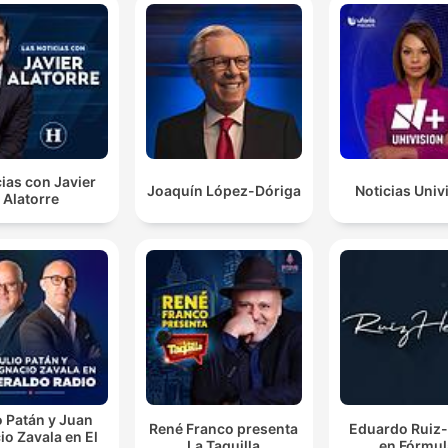
è fatta di materia, mente e spirito, tre aspetti
fondamentali.
00:33:48 · Faggin conclude definendo la struttura profonda de
realtà come una triade inseparabile di materia, mente e spirito
ias con Javier
Joaquín López-Dóriga
Noticias Univ
Alatorre
o Patán y Juan
René Franco presenta
Eduardo Ruiz-
io Zavala en El
La Taquilla
en Fórmul