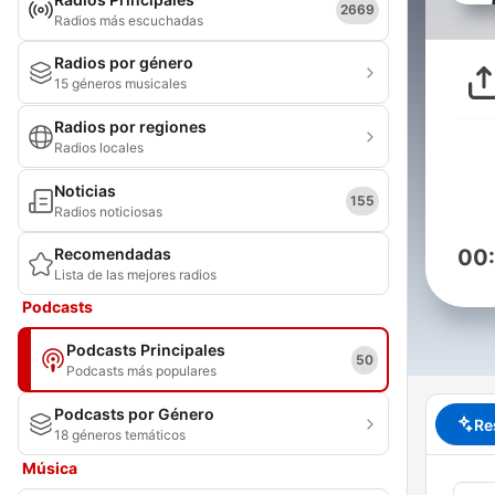
2669
Radios más escuchadas
Radios por género
15 géneros musicales
Radios por regiones
Radios locales
Noticias
155
Radios noticiosas
Recomendadas
00
Lista de las mejores radios
Podcasts
Podcasts Principales
50
Podcasts más populares
Podcasts por Género
Re
18 géneros temáticos
Música