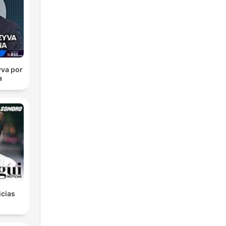
one
ia
va por
a
ca
a da
nza
icias
ltà