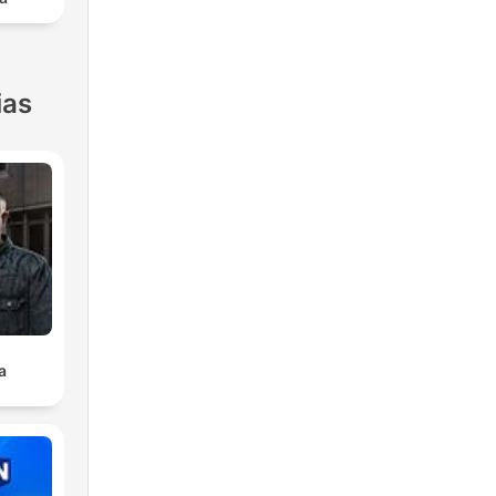
ias
a