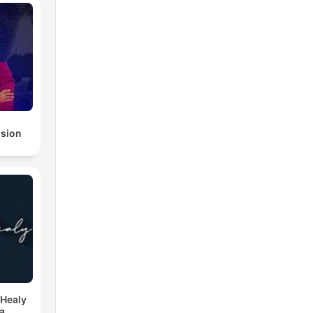
lla
.
ision
Healy
a