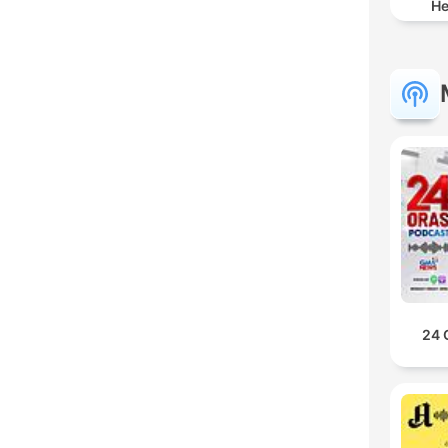
He
24 