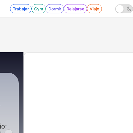
Trabajar
Gym
Dormir
Relajarse
Viaje
io: