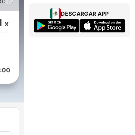
do è
lle
DESCARGAR APP
1
x
ca
o.
e
errei
:00
co
ue
ogni