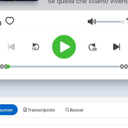
se quella che stiamo viven
l'epoca della post verità, de
idee urlate, delle certezze
"contro", delle controverità
Volumen
alternative, dei verdetti
inappellabili, è anche l'epo
della scomparsa del dubbi
Melog proverà a scardinar
tutti i giorni i postulati più f
:00
00
del "flusso" social-mediati
con le sue domande e le s
provocazioni che porremo 
volta agli italiani in ascolto.
sumen
Transcripción
Buscar