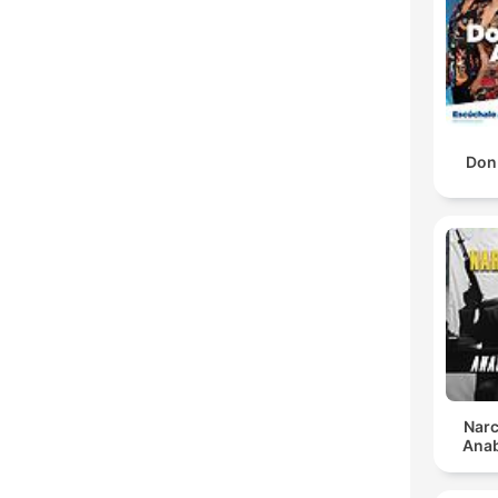
Don 
Narc
Anab