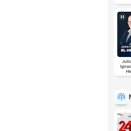
Juli
Ignac
He