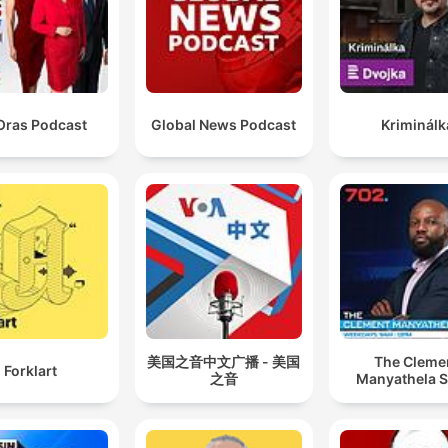
Oras Podcast
Global News Podcast
Kriminálk
美国之音中文广播 - 美国
The Cleme
Forklart
之音
Manyathela 