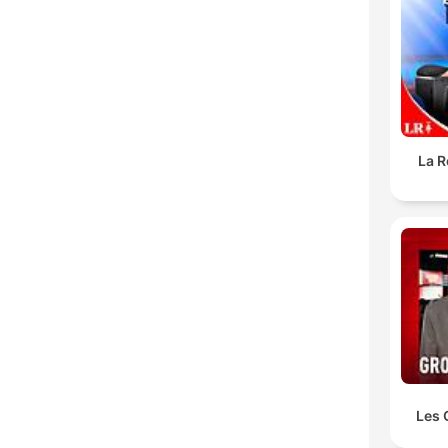
La R
Les 