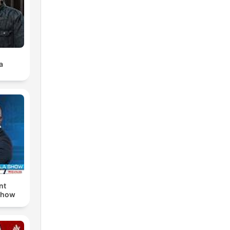
a
nt
Show