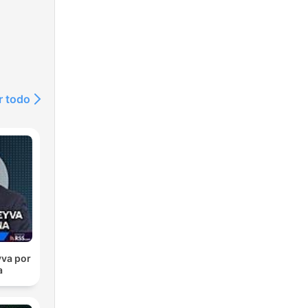
r todo
va por
a