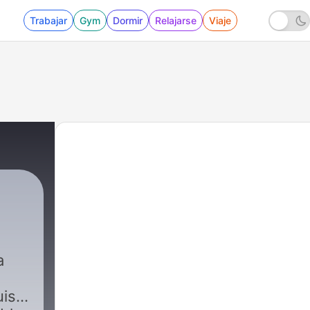
Trabajar
Gym
Dormir
Relajarse
Viaje
a
uis