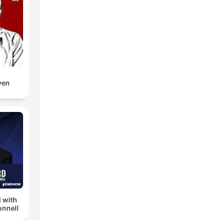
ven
 with
nnell