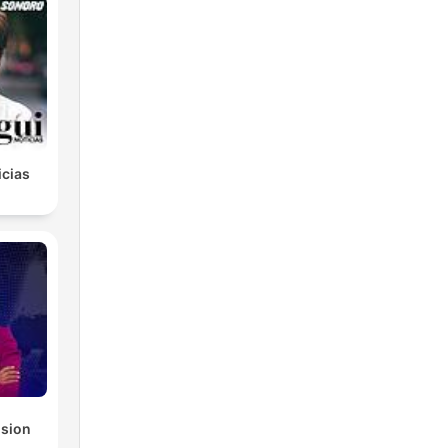
icias
ision