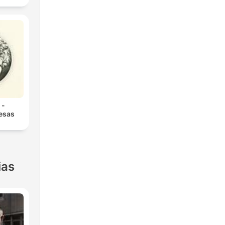
 -
 esas
ias