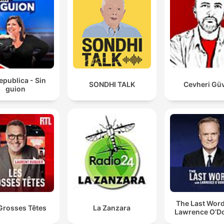
epublica - Sin
SONDHI TALK
Cevheri Gü
guion
The Last Word
Grosses Têtes
La Zanzara
Lawrence O’Do