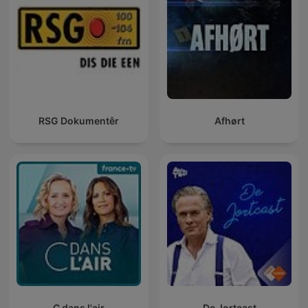
RSG Dokumentêr
Afhørt
C dans l'air
De Jortcast