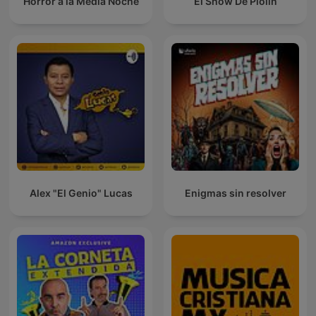
Horror a la Media Noche
El Show De Piolín
Alex "El Genio" Lucas
Enigmas sin resolver