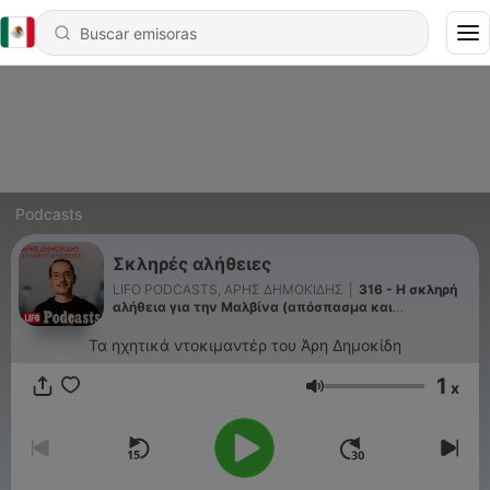
Podcasts
Σκληρές αλήθειες
LIFO PODCASTS, ΑΡΗΣ ΔΗΜΟΚΙΔΗΣ
|
316 - H σκληρή
αλήθεια για την Μαλβίνα (απόσπασμα και
ανακοίνωση)
Τα ηχητικά ντοκιμαντέρ του Άρη Δημοκίδη
1
x
Volumen