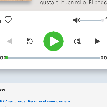
gusta el buen rollo. El pod
de Ponseti te aporta
información útil, se hace e
Volumen
de las últimas noticias
relacionadas con la aventu
te cuenta las experiencias
apasionantes que han vivi
sus colaboradores, gente 
viaja más que Willy Fog: Ángel
:00
00
Colina, José Luis Angulo,
Chema Rodríguez o Carlos
Barrabés. En directo los
sábados a las 06:00 y a
ios
cualquier hora si te suscrib
ER Aventureros | Recorrer el mundo entero