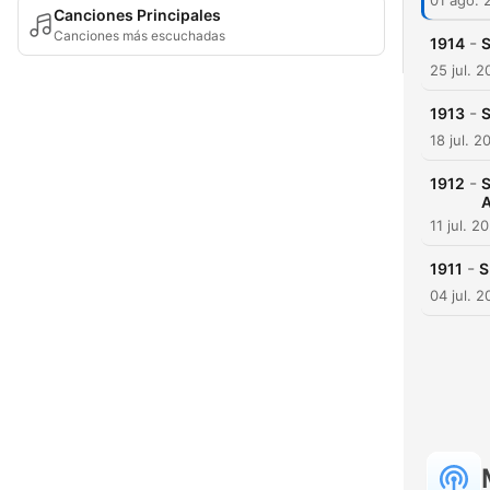
01 ago. 
Canciones Principales
Canciones más escuchadas
-
1914
S
25 jul. 
-
1913
S
18 jul. 2
-
1912
S
A
11 jul. 2
-
1911
S
04 jul. 