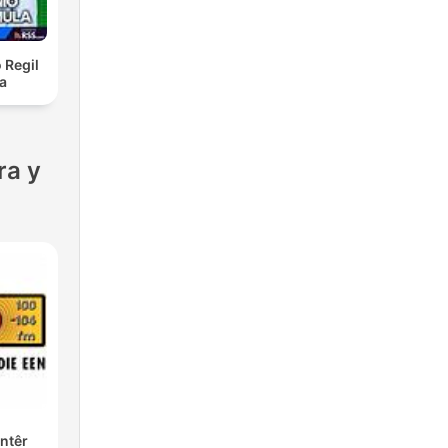
 Regil
a
ra y
ntêr