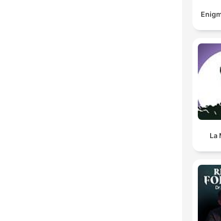
Enigm
La 