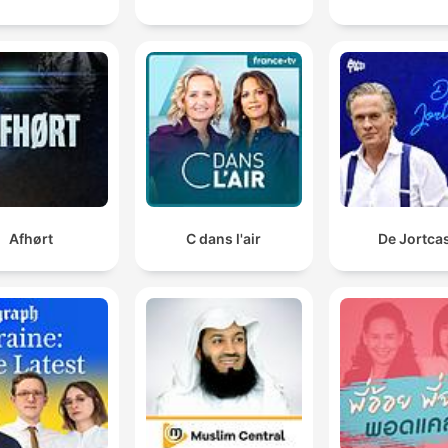
Afhørt
C dans l'air
De Jortca