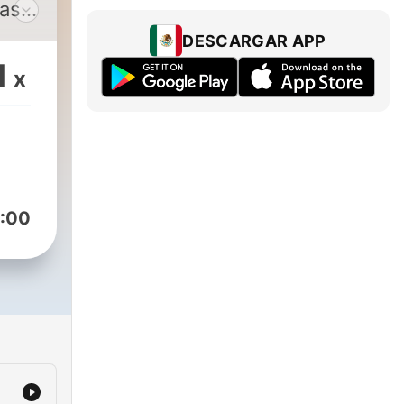
cast
DESCARGAR APP
co
1
x
ra y
 más
do
que
:00
es.