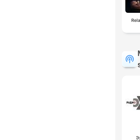
Rel
Э