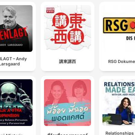
LAGT – Andy
講東講西
RSG Dokume
Larsgaard
Relationships