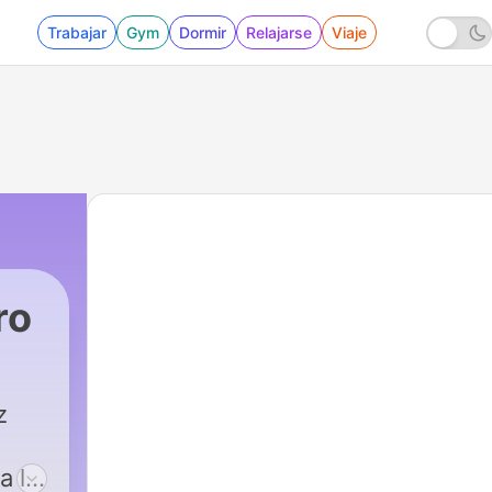
Trabajar
Gym
Dormir
Relajarse
Viaje
ro
z
a la