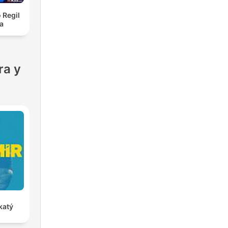
 Regil
a
ra y
katý