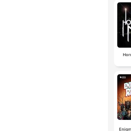
Horr
Enigm