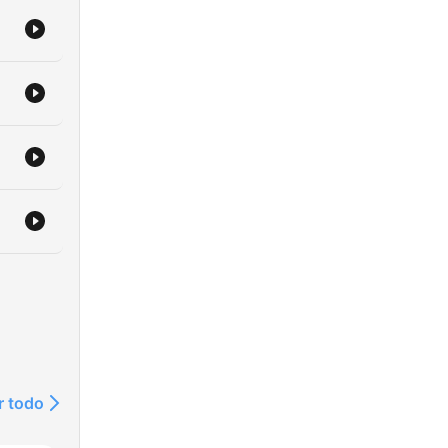
ras
ueva
r todo