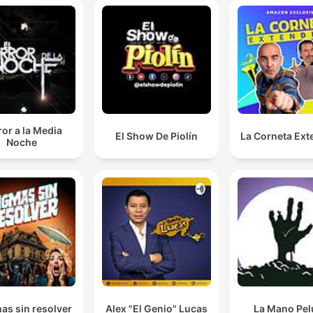
or a la Media
El Show De Piolín
La Corneta Ext
Noche
as sin resolver
Alex "El Genio" Lucas
La Mano Pe