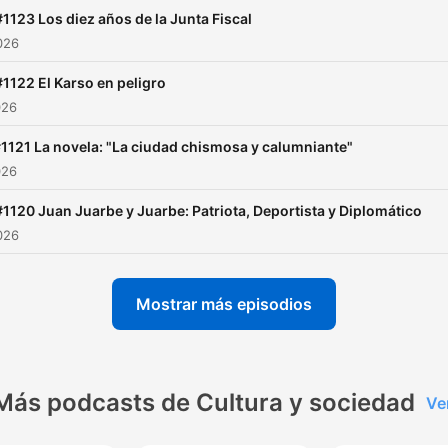
trasmitidos todos los
#1123 Los diez años de la Junta Fiscal
domingos por varias emiso
2026
de radio en Puerto Rico, N
#1122 El Karso en peligro
York y Santo Domingo.
026
1121 La novela: "La ciudad chismosa y calumniante"
026
#1120 Juan Juarbe y Juarbe: Patriota, Deportista y Diplomático
2026
Mostrar más episodios
Más podcasts de Cultura y sociedad
Ve