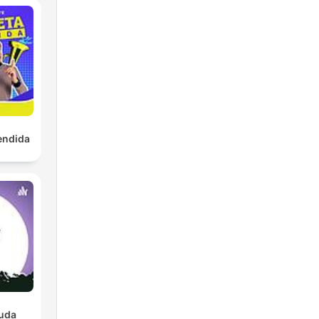
endida
luda