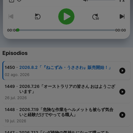
x
さい。 --- オンエア全編はradikoでお聴きいただけます↓
Volumen
https://radiko.jp/r_seasons/10002442 制作：TBSラジオ TBS
Podcast：https://www.tbsradio.jp/podcast/
00:00
00:00
Episodios
-
1450
2026.8.2「『ねこずみ・うささわ』販売開始！」
02 ago. 2026
-
1449
2026.7.26「オーストラリアの皆さん おはようござ
います」
26 jul. 2026
-
1448
2026.7.19「危険な作業をヘルメットも被らず気合
いと経験だけでやってる職人」
19 jul. 2026
-
1447
2026.7.12「シダ植物の気持ちになって喋ってみ