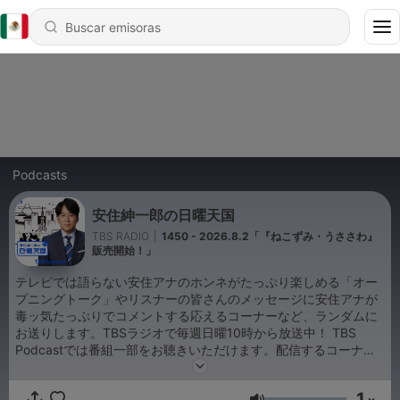
Podcasts
安住紳一郎の日曜天国
TBS RADIO
|
1450 - 2026.8.2「『ねこずみ・うささわ』
販売開始！」
テレビでは語らない安住アナのホンネがたっぷり楽しめる「オー
プニングトーク」やリスナーの皆さんのメッセージに安住アナが
毒ッ気たっぷりでコメントする応えるコーナーなど、ランダムに
お送りします。TBSラジオで毎週日曜10時から放送中！ TBS
Podcastでは番組一部をお聴きいただけます。配信するコーナ
ー、箇所、更新日時などは番組の都合上変更する可能性がござい
ます。なお配信期間はエピソードごとに異なります。ご了承くだ
1