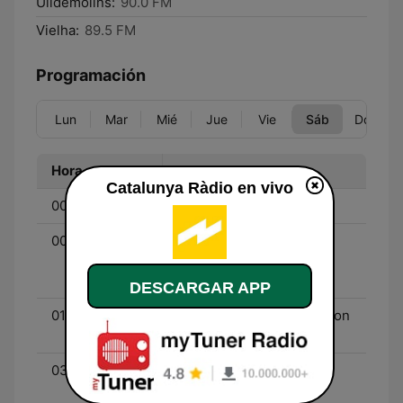
Ulldemolins:
90.0 FM
Vielha:
89.5 FM
Programación
Lun
Mar
Mié
Jue
Vie
Sáb
Dom
Hora
Programa
Catalunya Ràdio en vivo
00:00 - 00:30
El club de mitjanit
00:30 - 01:00
Adolescents iCat - Con
Roger Carandell, Juliana
Canet y Joan Grivé
DESCARGAR APP
01:00 - 03:00
La finestra indiscreta - Con
Àlex Gorina
03:00 - 04:00
L'audiovisual - Con Àlex
Gorina