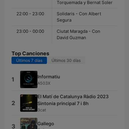
Torquemada y Bernat Soler
22:00 - 23:00
Solidaris - Con Albert
Segura
23:00 - 00:00
Ciutat Maragda - Con
David Guzman
Top Canciones
Últimos 7 días
Últimos 30 días
Informatiu
1
A503X
El Matí de Catalunya Ràdio 2023
2
Sintonia principal 7 i 8h
3cat
Gallego
3