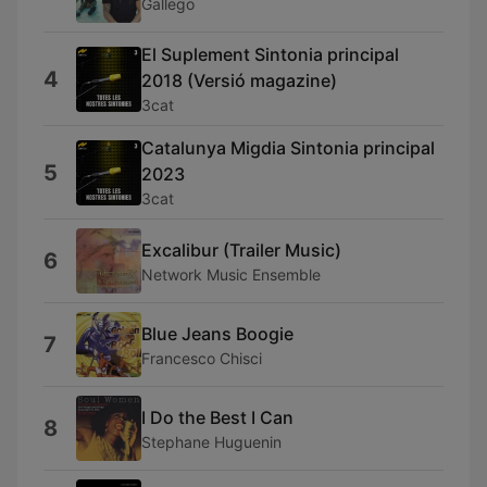
Gallego
El Suplement Sintonia principal
4
2018 (Versió magazine)
3cat
Catalunya Migdia Sintonia principal
5
2023
3cat
Excalibur (Trailer Music)
6
Network Music Ensemble
Blue Jeans Boogie
7
Francesco Chisci
I Do the Best I Can
8
Stephane Huguenin