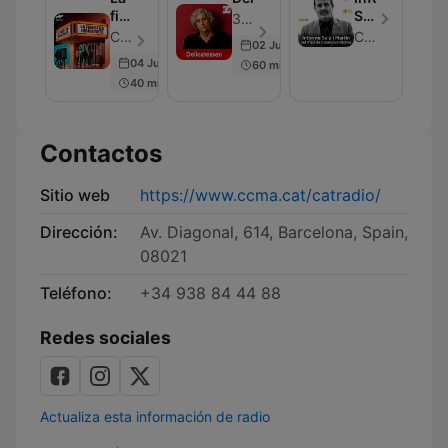
finestra
Sala
3CatCultura - Episodio 350
indiscreta
i
Catalunya Ràdio - Episodio 350
Catalunya Ràdio
02 Jul 2026
Martín
04 Jul 2026
60 min
40 min
Contactos
Sitio web
https://www.ccma.cat/catradio/
Dirección:
Av. Diagonal, 614, Barcelona, Spain,
08021
Teléfono:
+34 938 84 44 88
Redes sociales
Actualiza esta información de radio