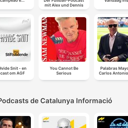
 campeão é...
Der Fußball-Podcast
Vandaag Ins
mit Alex und Dennis
Hvide Snit - en
You Cannot Be
Palabras Mayo
cast om AGF
Serious
Carlos Antonio
Podcasts de Catalunya Informació