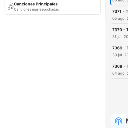
06 ago.
Canciones Principales
Canciones más escuchadas
-
7371
T
05 ago.
-
7370
31 jul. 2
-
7369
30 jul. 
-
7368
04 ago.