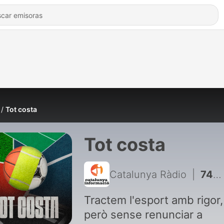
Tot costa
Tot costa
Catalunya Ràdio
|
7408 - Tot costa, de 19 a 20.30 h - 06/08/2026
Tractem l'esport amb rigor,
però sense renunciar a