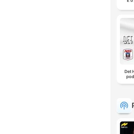
E o
Det 
pod