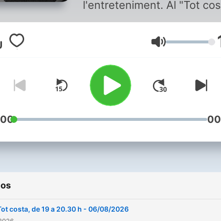
l'entreteniment. Al "Tot cos
et fem la vida una mica mé
fàcil!
Volumen
:00
00
ios
Tot costa, de 19 a 20.30 h - 06/08/2026