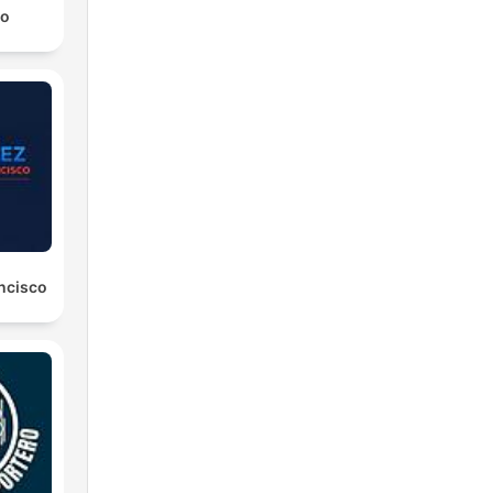
ro
ancisco