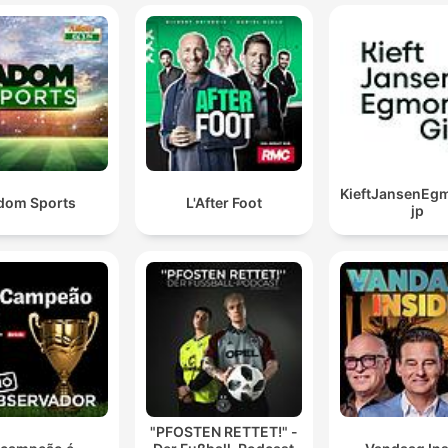
KieftJansenEg
dom Sports
L'After Foot
jp
"PFOSTEN RETTET!" -