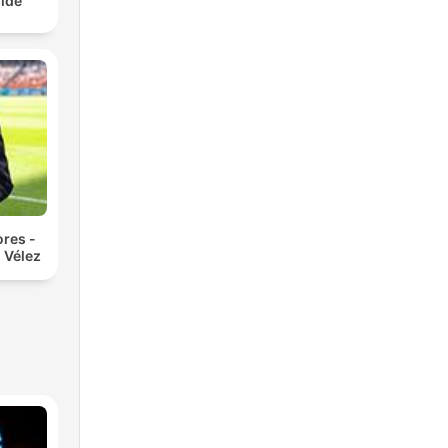
ide
res -
 Vélez