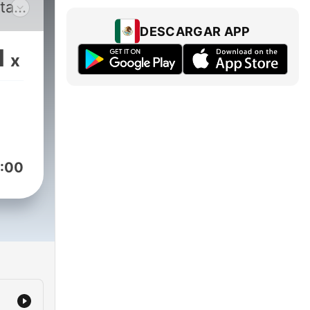
ta",
s
DESCARGAR APP
1
x
:00