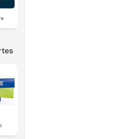
ro
rtes
i