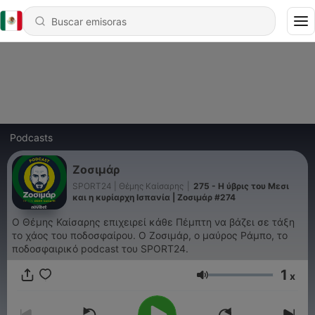
Podcasts
Ζοσιμάρ
SPORT24 | Θέμης Καίσαρης
|
275 - Η ύβρις του Μεσι
και η κυρίαρχη Ισπανία | Ζοσιμάρ #274
Ο Θέμης Καίσαρης επιχειρεί κάθε Πέμπτη να βάζει σε τάξη
το χάος του ποδοσφαίρου. Ο Ζοσιμάρ, ο μαύρος Ράμπο, το
ποδοσφαιρικό podcast του SPORT24.
1
x
Volumen