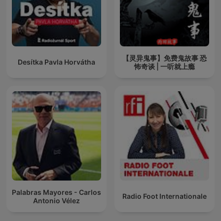
【灵异鬼事】免费鬼故事 恐
Desítka Pavla Horvátha
怖奇谈 | 一听就上瘾
Palabras Mayores - Carlos
Radio Foot Internationale
Antonio Vélez