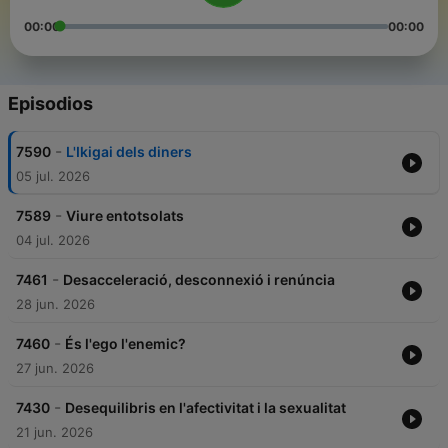
00:00
00:00
Episodios
-
7590
L'Ikigai dels diners
05 jul. 2026
-
7589
Viure entotsolats
04 jul. 2026
-
7461
Desacceleració, desconnexió i renúncia
28 jun. 2026
-
7460
És l'ego l'enemic?
27 jun. 2026
-
7430
Desequilibris en l'afectivitat i la sexualitat
21 jun. 2026