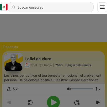
Podcasts
L'ofici de viure
Catalunya Ràdio
|
7590 - L'Ikigai dels diners
Les eines per cultivar el teu benestar emocional, el creixement
personal i la psicologia positiva. Realitza: Gaspar Hernández.
1
x
Volumen